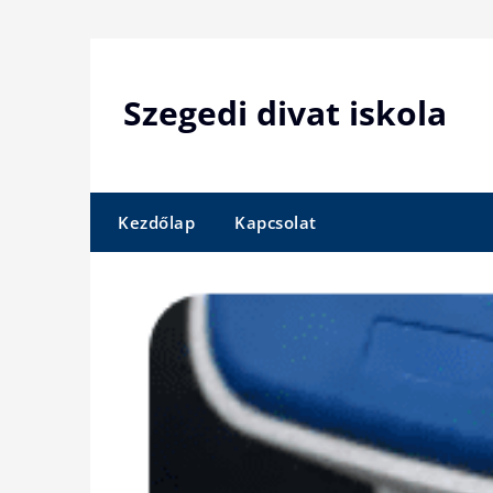
Skip
to
content
Szegedi divat iskola
Kezdőlap
Kapcsolat