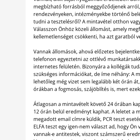
megbízható forrásból meggyőződjenek arról
rendezvényeken, intézményekbe történő belép
tudni a tesztelésről? A mintavétel otthon vag
Válasszon Önhöz közeli állomást, amely megfel
kellemetlenséget csökkenti, ha azt garatból v
Vannak állomások, ahová előzetes bejelentkez
telefonon egyeztetni az ottlévő munkatársakka
internetes felületén. Bizonyára a kollégák tu
szükséges információkat, de íme néhány: A m
lehetőleg még vizet sem legalább két órán át,
órákban a fogmosás, szájöblítés is, mert eze
Átlagosan a mintavételt követő 24 órában kap
12 órán belül eredményt kaphat. A leletet a
megadott email címre küldik, PCR teszt eset
ELFA teszt egy igen-nem választ ad, hogy Ön 
vannak-e antitestek, viszont számszerű eredm