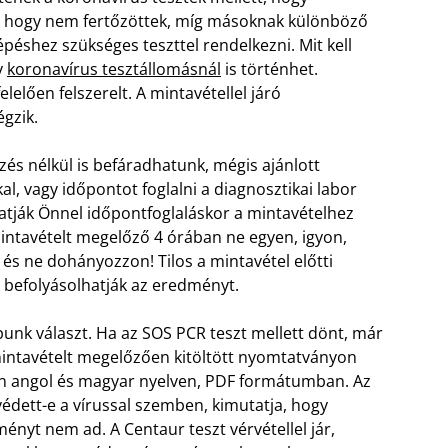
, hogy nem fertőzöttek, míg másoknak különböző
éshez szükséges teszttel rendelkezni. Mit kell
y
koronavírus tesztállomásnál
is történhet.
elően felszerelt. A mintavétellel járó
égzik.
és nélkül is befáradhatunk, mégis ajánlott
l, vagy időpontot foglalni a diagnosztikai labor
datják Önnel időpontfoglaláskor a mintavételhez
intavételt megelőző 4 órában ne egyen, igyon,
 és ne dohányozzon! Tilos a mintavétel előtti
k befolyásolhatják az eredményt.
unk választ. Ha az SOS PCR teszt mellett dönt, már
 mintavételt megelőzően kitöltött nyomtatványon
én angol és magyar nyelven, PDF formátumban. Az
védett-e a vírussal szemben, kimutatja, hogy
ényt nem ad. A Centaur teszt vérvétellel jár,