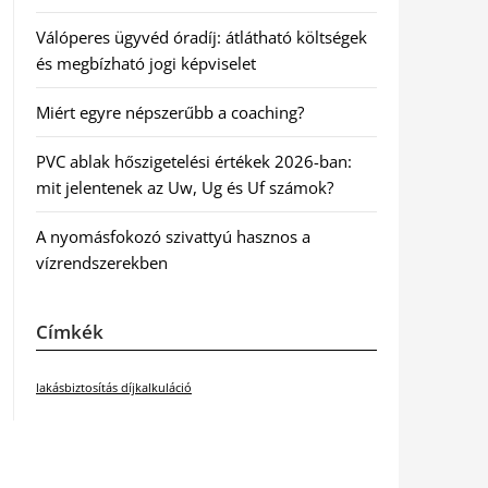
Válóperes ügyvéd óradíj: átlátható költségek
és megbízható jogi képviselet
Miért egyre népszerűbb a coaching?
PVC ablak hőszigetelési értékek 2026-ban:
mit jelentenek az Uw, Ug és Uf számok?
A nyomásfokozó szivattyú hasznos a
vízrendszerekben
Címkék
lakásbiztosítás díjkalkuláció