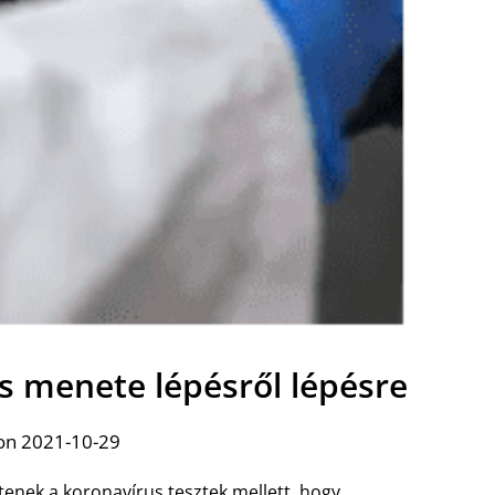
és menete lépésről lépésre
on 2021-10-29
enek a koronavírus tesztek mellett, hogy