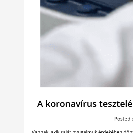
A koronavírus tesztel
Posted 
Vannak, akik saját nyugalmuk érdekében dönt