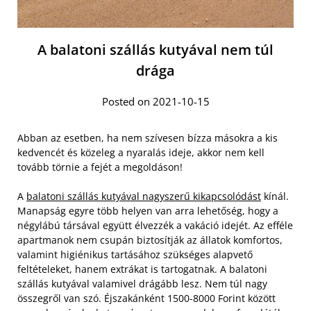
A balatoni szállás kutyával nem túl
drága
Posted on 2021-10-15
Abban az esetben, ha nem szívesen bízza másokra a kis
kedvencét és közeleg a nyaralás ideje, akkor nem kell
tovább törnie a fejét a megoldáson!
A
balatoni szállás kutyával nagyszerű kikapcsolódást
kínál.
Manapság egyre több helyen van arra lehetőség, hogy a
négylábú társával együtt élvezzék a vakáció idejét. Az efféle
apartmanok nem csupán biztosítják az állatok komfortos,
valamint higiénikus tartásához szükséges alapvető
feltételeket, hanem extrákat is tartogatnak.
A balatoni
szállás kutyával valamivel drágább lesz. Nem túl nagy
összegről van szó. Éjszakánként 1500-8000 Forint között