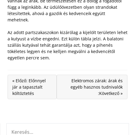
vannak az árak, de természetesen ez a dolog a fogadótól
függ a leginkább. Az üdülőövezetben olyan strandokat
létesítettek, ahová a gazdik és kedvenceik együtt
mehetnek.
Az adott partszakaszokon kizárólag a kijelölt területen lehet
a kutyust a vízbe engedni. Ezt külön tábla jelzi. A balatoni
szállás kutyával tehát garantálja azt, hogy a pihenés
tökéletes legyen és ne kelljen megválni a kedvencétől
egyetlen percre sem.
« Előző: Előnnyel
Elektromos zárak: árak és
jár a tapasztalt
egyéb hasznos tudnivalók
költöztetés
:Következő »
KERESÉS: