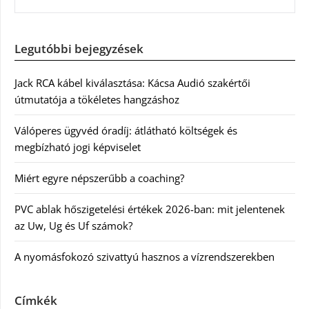
Legutóbbi bejegyzések
Jack RCA kábel kiválasztása: Kácsa Audió szakértői
útmutatója a tökéletes hangzáshoz
Válóperes ügyvéd óradíj: átlátható költségek és
megbízható jogi képviselet
Miért egyre népszerűbb a coaching?
PVC ablak hőszigetelési értékek 2026-ban: mit jelentenek
az Uw, Ug és Uf számok?
A nyomásfokozó szivattyú hasznos a vízrendszerekben
Címkék