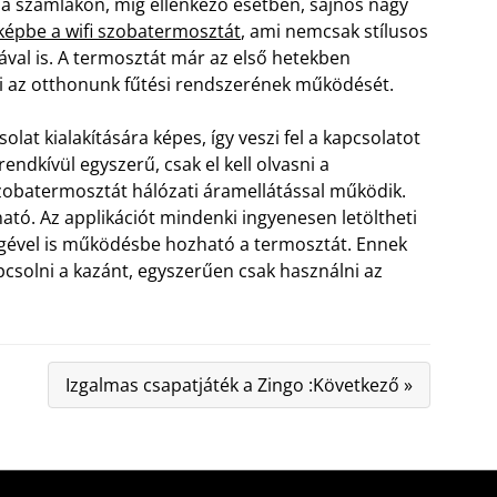
 a számlákon, míg ellenkező esetben, sajnos nagy
 képbe a wifi szobatermosztát
, ami nemcsak stílusos
val is. A termosztát már az első hetekben
lni az otthonunk fűtési rendszerének működését.
lat kialakítására képes, így veszi fel a kapcsolatot
ndkívül egyszerű, csak el kell olvasni a
 szobatermosztát hálózati áramellátással működik.
ató. Az applikációt mindenki ingyenesen letöltheti
ségével is működésbe hozható a termosztát. Ennek
csolni a kazánt, egyszerűen csak használni az
Izgalmas csapatjáték a Zingo :Következő »