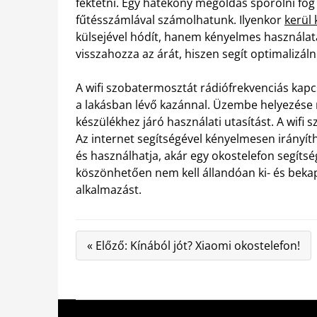
fektetni. Egy hatékony megoldás spórolni fog
fűtésszámlával számolhatunk. Ilyenkor
kerül
külsejével hódít, hanem kényelmes használatá
visszahozza az árát, hiszen segít optimalizá
A wifi szobatermosztát rádiófrekvenciás kapcso
a lakásban lévő kazánnal. Üzembe helyezése re
készülékhez járó használati utasítást. A wifi
Az internet segítségével kényelmesen irányíth
és használhatja, akár egy okostelefon segít
köszönhetően nem kell állandóan ki- és bekap
alkalmazást.
« Előző: Kínából jót? Xiaomi okostelefon!