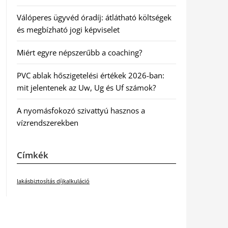
Válóperes ügyvéd óradíj: átlátható költségek
és megbízható jogi képviselet
Miért egyre népszerűbb a coaching?
PVC ablak hőszigetelési értékek 2026-ban:
mit jelentenek az Uw, Ug és Uf számok?
A nyomásfokozó szivattyú hasznos a
vízrendszerekben
Címkék
lakásbiztosítás díjkalkuláció