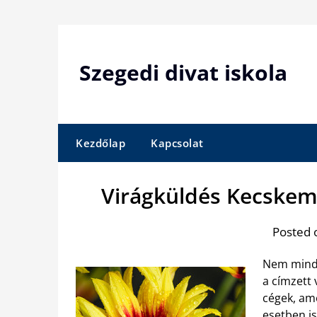
Skip
to
content
Szegedi divat iskola
Kezdőlap
Kapcsolat
Virágküldés Kecskemé
Posted 
Nem mindi
a címzett
cégek, am
esetben is