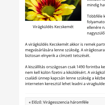
mindig ha
Többféle k
folyamato
Virágküldés Kecskemét
ellenére n
nagyszülők
A virágküldés Kecskemét akkor is remek partn
megvásárlására lenne szükség. A virágkosarak
biztosan elnyerik a címzett tetszését.
A kiszállítás országosan csak 1490 forintba k
nem kell külön fizetni a kiküldésért. A virág
családi ünnep kapcsán lenne szükség a kézbes
interneten keresztül lehet leadni a viragkulde
« Előző: Virágesszencia háromféle