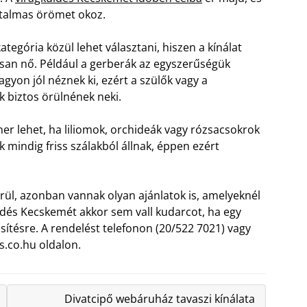
talmas örömet okoz.
ategória közül lehet választani, hiszen a kínálat
san nő. Például a gerberák az egyszerűségük
agyon jól néznek ki, ezért a szülők vagy a
 biztos örülnének neki.
er lehet, ha liliomok, orchideák vagy rózsacsokrok
 mindig friss szálakból állnak, éppen ezért
erül, azonban vannak olyan ajánlatok is, amelyeknél
küldés Kecskemét akkor sem vall kudarcot, ha egy
ítésre. A rendelést telefonon (20/522 7021) vagy
s.co.hu oldalon.
Divatcipő webáruház tavaszi kínálata