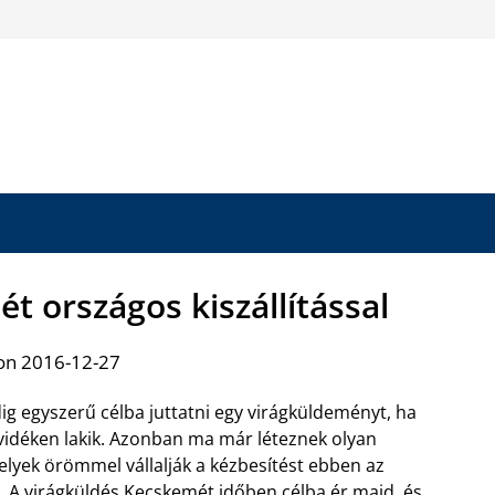
t országos kiszállítással
on 2016-12-27
g egyszerű célba juttatni egy virágküldeményt, ha
 vidéken lakik. Azonban ma már léteznek olyan
elyek örömmel vállalják a kézbesítést ebben az
. A
virágküldés Kecskemét időben célba
ér majd, és