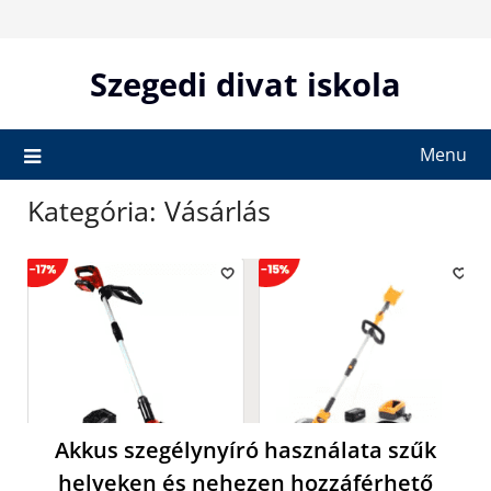
Skip
to
content
Szegedi divat iskola
Menu
Kategória:
Vásárlás
Akkus szegélynyíró használata szűk
helyeken és nehezen hozzáférhető