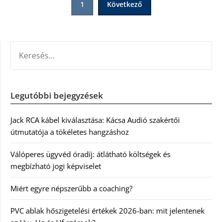
1
Következő
lapozása
KERESÉS:
Legutóbbi bejegyzések
Jack RCA kábel kiválasztása: Kácsa Audió szakértői
útmutatója a tökéletes hangzáshoz
Válóperes ügyvéd óradíj: átlátható költségek és
megbízható jogi képviselet
Miért egyre népszerűbb a coaching?
PVC ablak hőszigetelési értékek 2026-ban: mit jelentenek