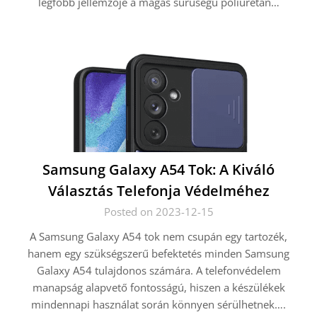
legfőbb jellemzője a magas sűrűségű poliuretán…
Samsung Galaxy A54 Tok: A Kiváló
Választás Telefonja Védelméhez
Posted on 2023-12-15
A Samsung Galaxy A54 tok nem csupán egy tartozék,
hanem egy szükségszerű befektetés minden Samsung
Galaxy A54 tulajdonos számára. A telefonvédelem
manapság alapvető fontosságú, hiszen a készülékek
mindennapi használat során könnyen sérülhetnek….