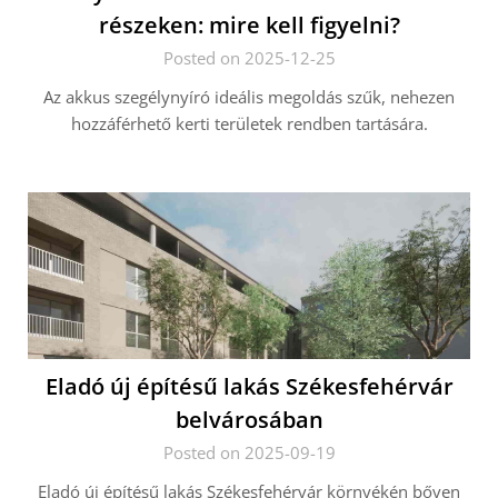
részeken: mire kell figyelni?
Posted on 2025-12-25
Az akkus szegélynyíró ideális megoldás szűk, nehezen
hozzáférhető kerti területek rendben tartására.
Eladó új építésű lakás Székesfehérvár
belvárosában
Posted on 2025-09-19
Eladó új építésű lakás Székesfehérvár környékén bőven