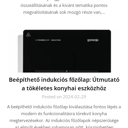
összeállításának és a kívánt tematika pontos
megvalósításának sok mozgó része van,…
Beépíthető indukciós főzőlap: Útmutató
a tökéletes konyhai eszközhöz
Posted on 2024-02-29
A beépíthető indukciós főzőlap kiválasztása fontos lépés a
modern és funkcionalitásra törekvő konyha
megtervezésekor. Az indukciós főzőlapok népszerűsége
az elmúlt években rohamosan nőtt, köszönhetően