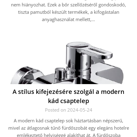
nem hiányozhat. Ezek a bőr szellőzéséről gondoskodó,
tiszta pamutból készült termékek, a kifogástalan
anyaghasználat mellett,…
A stílus kifejezésére szolgál a modern
kád csaptelep
Posted on 2024-05-24
A modern kád csaptelep sok háztartásban népszerű,
mivel az átlagosnak tűnő fürdőszobát egy elegáns hotelre
emlékeztető helyiséggé alakíthat át. A fürdőszoba