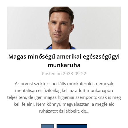
Magas minőségű amerikai egészségügyi
munkaruha
Posted on 2023-09-22
Az orvosi szektor speciális munkaterület, nemcsak
mentálisan és fizikailag kell az adott munkanapon
teljesíteni, de igen magas higiéniai szempontoknak is meg
kell felelni. Nem könnyű megválasztani a megfelelő
ruházatot és lábbelit, de…
Bejegyzések