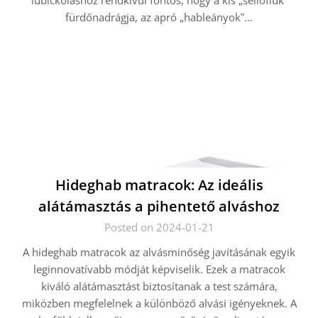
lubickoláshoz rendkívül fontos, hogy a kis „sellőfiúkʺ
fürdőnadrágja, az apró „hableányokʺ…
Hideghab matracok: Az ideális
alátámasztás a pihentető alváshoz
Posted on 2024-01-21
A hideghab matracok az alvásminőség javításának egyik
leginnovatívabb módját képviselik. Ezek a matracok
kiváló alátámasztást biztosítanak a test számára,
miközben megfelelnek a különböző alvási igényeknek. A