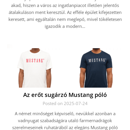
akad, hiszen a város az ingatlanpiacot illetően jelentős
átalakuláson ment keresztül. Az efféle épület kifejezetten
keresett, ami egyáltalán nem meglepő, mivel tökéletesen
igazodik a modern…
Az erőt sugárzó Mustang póló
Posted on 2025-07-24
A német minőséget képviselő, nevükkel azonban a
vadnyugat szabadságára utaló farmernadrágok
szerelmeseinek ruhatárából az elegáns Mustang póló