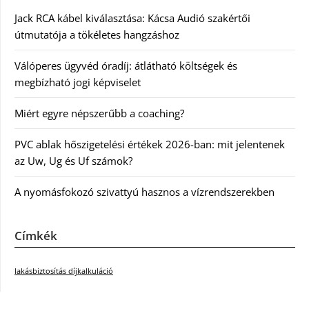
Jack RCA kábel kiválasztása: Kácsa Audió szakértői
útmutatója a tökéletes hangzáshoz
Válóperes ügyvéd óradíj: átlátható költségek és
megbízható jogi képviselet
Miért egyre népszerűbb a coaching?
PVC ablak hőszigetelési értékek 2026-ban: mit jelentenek
az Uw, Ug és Uf számok?
A nyomásfokozó szivattyú hasznos a vízrendszerekben
Címkék
lakásbiztosítás díjkalkuláció