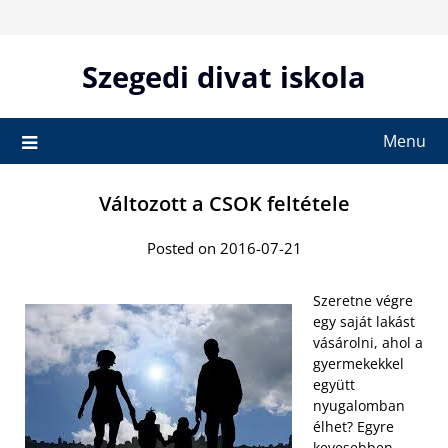
Skip
to
content
Szegedi divat iskola
Menu
Változott a CSOK feltétele
Posted on 2016-07-21
Szeretne végre
egy saját lakást
vásárolni, ahol a
gyermekekkel
együtt
nyugalomban
élhet? Egyre
kevesebben