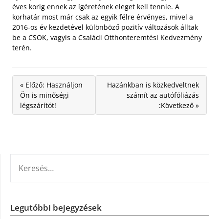
éves korig ennek az ígéretének eleget kell tennie. A
korhatár most már csak az egyik félre érvényes, mivel a
2016-os év kezdetével különböző pozitív változások álltak
be a CSOK, vagyis a Családi Otthonteremtési Kedvezmény
terén.
« Előző: Használjon
Hazánkban is közkedveltnek
Ön is minőségi
számít az autófóliázás
légszárítót!
:Következő »
KERESÉS:
Legutóbbi bejegyzések