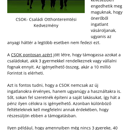
engedhetik meg
maguknak, hogy
önerőből
CSOK- Családi Otthonteremtési
ingatlant
Kedvezmény
vásároljanak,
ugyanis az
anyagi háttér a legtöbb esetben nem fedezi ezt.
A
CSOK pontosan azért
jött létre, hogy támogassa azokat a
családokat, akik 3 gyermekkel rendelkeznek vagy vállalni
fognak ennyit. Az igényelhető összeg, akár a 10 millió
Forintot is elérheti.
Azt is fontos tudni, hogy a CSOK nemcsak az új
ingatlanokra érvényes, hanem ugyanúgy a használtakra is.
Sőt, sokan fel szeretnék építeni a saját lakásukat, így hát a
pénz ilyen célokra is igényelhető. Azonban különböző
feltételeknek kell megfelelni annak érdekében, hogy
részesüljön ebben a támogatásban.
Ilyen például, hogy amennyiben még nincs 3 gyereke, 40