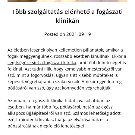
Több szolgáltatás elérhető a fogászati
klinikán
Posted on 2021-09-19
Az életben lesznek olyan kellemetlen pillanatok, amikor a
fogak meggyengülnek, rosszabb esetben kihullnak. Ekkor a
segítségére siet a fogászati klinika
, ami több lehetőséget is
felkínál. Azt tudni illik, hogy komolyabb mesterségről van
szó, mint a fogorvoslás, ugyanis itt kisebb műtéteket is
képesek végrehajtani a szakorvosok. Amikor egyetlen fog
pótlásáról van szó, úgy azt könnyedén végrehajtják.
Azonban, a fogászati klinika hidat javasol abban az
esetben, ha már több fog pótlásáról, netán az egész
álkapocs újjáépítéséről van szó. Számos lehetőség adott,
ezért mindenki kiválaszthatja az elvárásainak és a
pénztárcájának megfelelő lehetőséget.