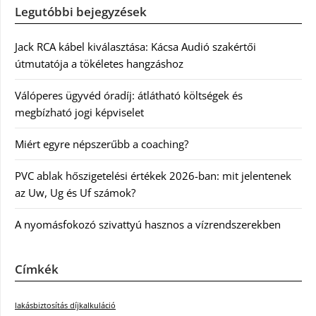
Legutóbbi bejegyzések
Jack RCA kábel kiválasztása: Kácsa Audió szakértői
útmutatója a tökéletes hangzáshoz
Válóperes ügyvéd óradíj: átlátható költségek és
megbízható jogi képviselet
Miért egyre népszerűbb a coaching?
PVC ablak hőszigetelési értékek 2026-ban: mit jelentenek
az Uw, Ug és Uf számok?
A nyomásfokozó szivattyú hasznos a vízrendszerekben
Címkék
lakásbiztosítás díjkalkuláció