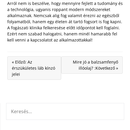
Arról nem is beszélve, hogy mennyire fejlett a tudomány és
a technológia, ugyanis roppant modern módszereket
alkalmaznak. Nemcsak alig fog valamit érezni az egészből
folyamatból, hanem egy életen át tartó fogsort is fog kapni.
A fogászati klinika felkeresése előtt időpontot kell foglalni.
Ezért nem szabad halogatni, hanem minél hamarabb fel
kell venni a kapcsolatot az alkalmazottakkal!
« Előző: Az
Mire jó a balzsamfenyő
érszükületes láb kínzó
illóolaj? :Következő »
jelei
KERESÉS: