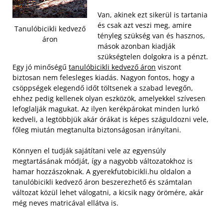
Van, akinek ezt sikerül is tartania
és csak azt veszi meg, amire
Tanulóbicikli kedvező
tényleg szükség van és hasznos,
áron
mások azonban kiadják
szükségtelen dolgokra is a pénzt.
Egy jó minőségű
tanulóbicikli kedvező áron
viszont
biztosan nem felesleges kiadás.
Nagyon fontos, hogy a
csöppségek elegendő időt töltsenek a szabad levegőn,
ehhez pedig kellenek olyan eszközök, amelyekkel szívesen
lefoglalják magukat. Az ilyen kerékpárokat minden lurkó
kedveli, a legtöbbjük akár órákat is képes száguldozni vele,
főleg miután megtanulta biztonságosan irányítani.
Könnyen el tudják sajátítani vele az egyensúly
megtartásának módját, így a nagyobb változatokhoz is
hamar hozzászoknak. A gyerekfutobicikli.hu oldalon a
tanulóbicikli kedvező áron beszerezhető és számtalan
változat közül lehet válogatni, a kicsik nagy örömére, akár
még neves matricával ellátva is.