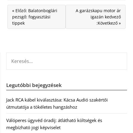
« Előző: Balatonboglári
A garázskapu motor ár
pezsgő: fogyasztási
igazán kedvező
tippek
:Következő »
KERESÉS:
Legutóbbi bejegyzések
Jack RCA kábel kiválasztása: Kácsa Audió szakértői
útmutatója a tökéletes hangzáshoz
Válóperes ügyvéd óradíj: átlátható költségek és
megbízható jogi képviselet