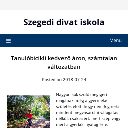
Skip
to
content
Szegedi divat iskola
Menu
Tanulóbicikli kedvező áron, számtalan
változatban
Posted on 2018-07-24
Nagyon sok szülő megígéri
magának, még a gyermeke
születés előtt, hogy nem fog neki
mindent megvásárolni válogatás
nélkül, csak azért, mert szép vagy
mert a gyerkőc nyafog érte.