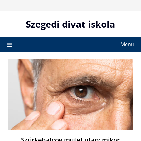
Skip
to
content
Szegedi divat iskola
Menu
Szürkehályog műtét után: mikor