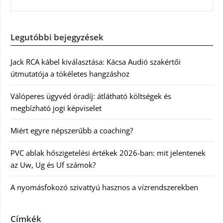
Legutóbbi bejegyzések
Jack RCA kábel kiválasztása: Kácsa Audió szakértői
útmutatója a tökéletes hangzáshoz
Válóperes ügyvéd óradíj: átlátható költségek és
megbízható jogi képviselet
Miért egyre népszerűbb a coaching?
PVC ablak hőszigetelési értékek 2026-ban: mit jelentenek
az Uw, Ug és Uf számok?
A nyomásfokozó szivattyú hasznos a vízrendszerekben
Címkék