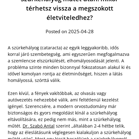
térhetsz vissza a megszokott
életviteledhez?
Posted on 2025-04-28
A szürkehályog (cataracta) az egyik leggyakoribb, idős
korral járó szembetegség, ami egyszerűen megfogalmazva
a szemlencse elszürkülését, elhomályosodását jelenti. A
probléma szinte minden bizonnyal fokozatosan alakul ki és
idővel komolyan rontja az életminőséget, hiszen a látás
homályossá, szórttá válik.
Ezen kívül, a fények vakítóbbak, az olvasás vagy
autóvezetés nehezebbé válik, ami feltétlenül kezelést
igényel. Szerencsére, a modern orvostudomány már
biztonságos és gyors megoldást kínál a szürkehályog
eltávolítására, ez pedig nem más, mint a szürkehályog
műtét.
Dr. Szabó Antal
szerint „általában 2-4 hétbe telik,
hogy az éleslátásunk véglegesen kialakuljon a szürkehályog
műtét után”. Most egy kicsit beszéljünk a szürkehályogról,