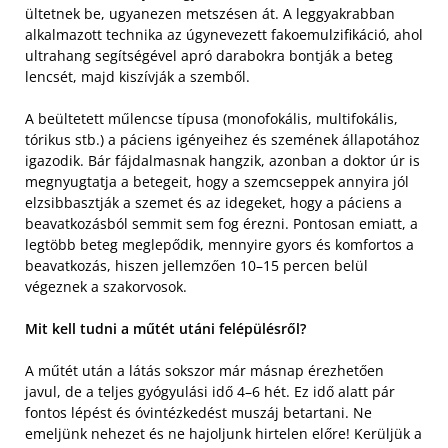
ültetnek be, ugyanezen metszésen át. A leggyakrabban
alkalmazott technika az úgynevezett fakoemulzifikáció, ahol
ultrahang segítségével apró darabokra bontják a beteg
lencsét, majd kiszívják a szemből.
A beültetett műlencse típusa (monofokális, multifokális,
tórikus stb.) a páciens igényeihez és szemének állapotához
igazodik. Bár fájdalmasnak hangzik, azonban a doktor úr is
megnyugtatja a betegeit, hogy a szemcseppek annyira jól
elzsibbasztják a szemet és az idegeket, hogy a páciens a
beavatkozásból semmit sem fog érezni. Pontosan emiatt, a
legtöbb beteg meglepődik, mennyire gyors és komfortos a
beavatkozás, hiszen jellemzően 10–15 percen belül
végeznek a szakorvosok.
Mit kell tudni a műtét utáni felépülésről?
A műtét után a látás sokszor már másnap érezhetően
javul, de a teljes gyógyulási idő 4–6 hét. Ez idő alatt pár
fontos lépést és óvintézkedést muszáj betartani. Ne
emeljünk nehezet és ne hajoljunk hirtelen előre! Kerüljük a