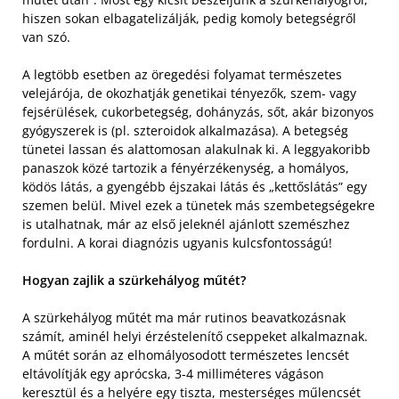
hiszen sokan elbagatelizálják, pedig komoly betegségről
van szó.
A legtöbb esetben az öregedési folyamat természetes
velejárója, de okozhatják genetikai tényezők, szem- vagy
fejsérülések, cukorbetegség, dohányzás, sőt, akár bizonyos
gyógyszerek is (pl. szteroidok alkalmazása). A betegség
tünetei lassan és alattomosan alakulnak ki. A leggyakoribb
panaszok közé tartozik a fényérzékenység, a homályos,
ködös látás, a gyengébb éjszakai látás és „kettőslátás” egy
szemen belül. Mivel ezek a tünetek más szembetegségekre
is utalhatnak, már az első jeleknél ajánlott szemészhez
fordulni. A korai diagnózis ugyanis kulcsfontosságú!
Hogyan zajlik a szürkehályog műtét?
A szürkehályog műtét ma már rutinos beavatkozásnak
számít, aminél helyi érzéstelenítő cseppeket alkalmaznak.
A műtét során az elhomályosodott természetes lencsét
eltávolítják egy aprócska, 3-4 milliméteres vágáson
keresztül és a helyére egy tiszta, mesterséges műlencsét