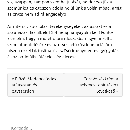
víz, szappan, sampon szembe jutását, ne dörzsöljük a
szemünket és egészen addig ne üljünk a volán mögé, amíg
az orvos nem ad rá engedélyt!
Az intenzív sportolási tevékenységeket, az úszást és a
szaunázást körülbelül 3-4 hétig hanyagolni kell! Fontos
kiemelni, hogy a műtét utáni időszakban figyelni kell a
szem pihentetésére és az orvosi előírások betartására,
hiszen ezzel biztosítható a szövődménymentes gyógyulás
és az optimális látásélesség elérése.
« Előző: Medencefedés
CeraVe kézkrém a
stílusosan és
selymes tapintásért
egyszerűen
:Következő »
KERESÉS: