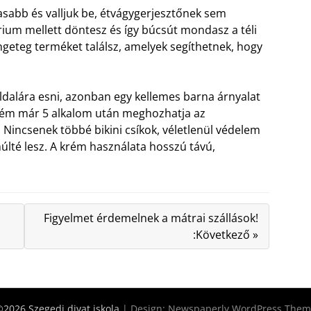
asabb és valljuk be, étvágygerjesztőnek sem
ium mellett döntesz és így búcsút mondasz a téli
geteg terméket találsz, amelyek segíthetnek, hogy
oldalára esni, azonban egy kellemes barna árnyalat
krém már 5 alkalom után meghozhatja az
Nincsenek többé bikini csíkok, véletlenül védelem
últé lesz. A krém használata hosszú távú,
Figyelmet érdemelnek a mátrai szállások!
:Következő »
2026 Szegedi divat iskola
| Design:
Newspaperly WordPress Them