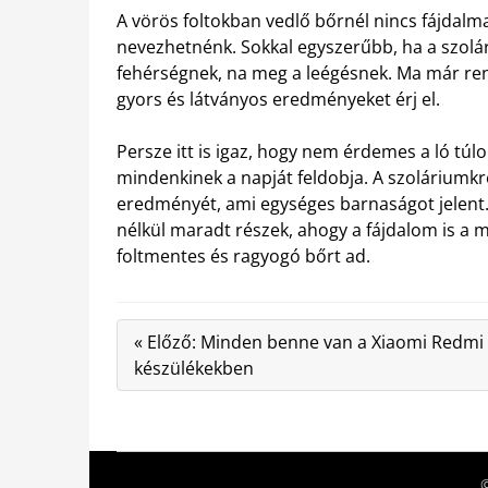
A vörös foltokban vedlő bőrnél nincs fájdalm
nevezhetnénk. Sokkal egyszerűbb, ha a szolár
fehérségnek, na meg a leégésnek. Ma már ren
gyors és látványos eredményeket érj el.
Persze itt is igaz, hogy nem érdemes a ló túl
mindenkinek a napját feldobja. A szolárium
eredményét, ami egységes barnaságot jelent. 
nélkül maradt részek, ahogy a fájdalom is a m
foltmentes és ragyogó bőrt ad.
« Előző: Minden benne van a Xiaomi Redmi
készülékekben
©