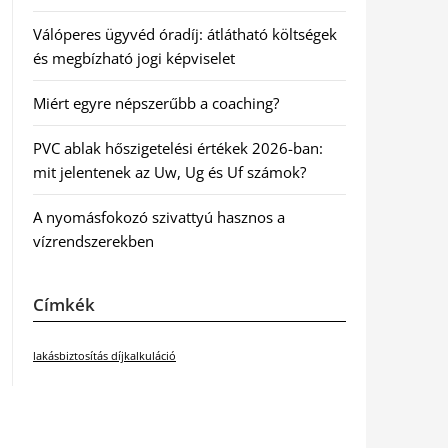
Válóperes ügyvéd óradíj: átlátható költségek
és megbízható jogi képviselet
Miért egyre népszerűbb a coaching?
PVC ablak hőszigetelési értékek 2026-ban:
mit jelentenek az Uw, Ug és Uf számok?
A nyomásfokozó szivattyú hasznos a
vízrendszerekben
Címkék
lakásbiztosítás díjkalkuláció