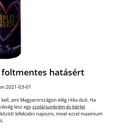
 foltmentes hatásért
on 2021-03-01
kell, ami Magyarországon elég ritka duó. Ha
zükség lesz egy
szoláriumkrém és bérlet
özött kifeküdni napozni, mivel ezzel maximum
t.