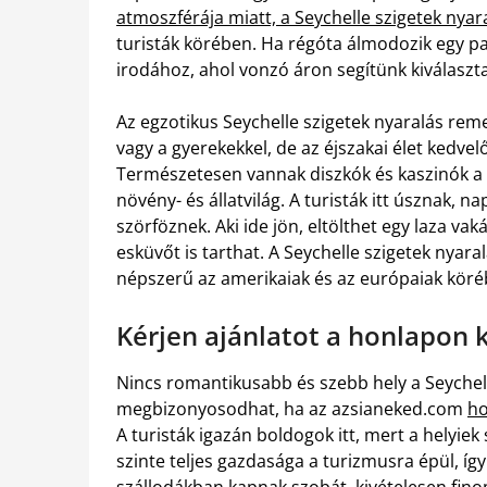
atmoszférája miatt, a Seychelle szigetek nyar
turisták körében. Ha régóta álmodozik egy pa
irodához, ahol vonzó áron segítünk kiválaszta
Az egzotikus Seychelle szigetek nyaralás re
vagy a gyerekekkel, de az éjszakai élet kedvel
Természetesen vannak diszkók és kaszinók a s
növény- és állatvilág. A turisták itt úsznak,
szörföznek. Aki ide jön, eltölthet egy laza vak
esküvőt is tarthat. A Seychelle szigetek nyara
népszerű az amerikaiak és az európaiak köré
Kérjen ajánlatot a honlapon k
Nincs romantikusabb és szebb hely a Seychell
megbizonyosodhat, ha az azsianeked.com
ho
A turisták igazán boldogok itt, mert a helyie
szinte teljes gazdasága a turizmusra épül, í
szállodákban kapnak szobát, kivételesen fino