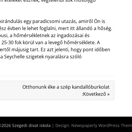
 kirándulás egy paradicsomi utazás, amiről Ön is
z évben le lehet foglalni, mert itt állandó a hőség.
ópusi, a hőmérsékletnek az ingadozásai és
 25-30 fok körül van a levegő hőmérséklete. A
től májusig tart. Ez azt jelenti, hogy pont időben
 Seychelle szigetek nyaralásra szóló
Otthonunk éke a szép kandallóburkolat
:Következő »
2026 Szegedi divat iskola
| Design:
Newspaperly WordPress Them