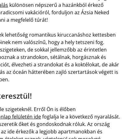
alás
különösen népszerű a hazánkból érkező
radicsomi vakációról, forduljon az Ázsia Neked
ni a megfelelő túrát!
mek lehetőség romantikus kiruccanáshoz kettesben
őinek nem valószínű, hogy a hely tetszeni fog.
zigeteken, de sokkal jellemzőbb az érintetlen
 napoznak a strandokon, sétálnak, horgásznak és
ációt, élvezheti a strandokat és a koktélokat, de akár
lás az óceán hátterében zajló szertartások végett is
ben.
eresztül!
e szigeteknél. Erről Ön is élőben
nlap felületén ide
foglalja le a következő nyaralását.
k szeretik őket és gondoskodnak róluk. Az ország
gy az ide érkezők a legjobb apartmanokban és
m ételeket esznek, végtelenül sok mosolygó