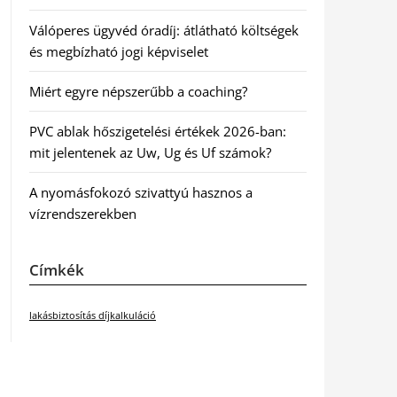
Válóperes ügyvéd óradíj: átlátható költségek
és megbízható jogi képviselet
Miért egyre népszerűbb a coaching?
PVC ablak hőszigetelési értékek 2026-ban:
mit jelentenek az Uw, Ug és Uf számok?
A nyomásfokozó szivattyú hasznos a
vízrendszerekben
Címkék
lakásbiztosítás díjkalkuláció