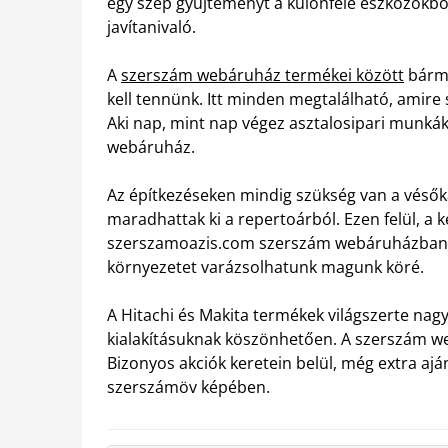
egy szép gyűjteményt a különféle eszközökből
javítanivaló.
A
szerszám webáruház termékei között
bármi
kell tennünk. Itt minden megtalálható, amire 
Aki nap, mint nap végez asztalosipari munkák
webáruház.
Az építkezéseken mindig szükség van a vésők
maradhattak ki a repertoárból. Ezen felül, a 
szerszamoazis.com szerszám webáruházban. 
környezetet varázsolhatunk magunk köré.
A Hitachi és Makita termékek világszerte na
kialakításuknak köszönhetően. A szerszám we
Bizonyos akciók keretein belül, még extra aj
szerszámöv képében.