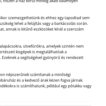
, hiszen a ház körül mindig akad valamilyen
kor szemezgethetünk és ehhez egy tapodtad sem
szükség lehet a felújítás vagy a barkácsolás során.
at, annak is kitűnő eszközöket kínál a szerszám
alapácsokra, ütvefúrókra, amelyek szintén nem
kertészeti kisgépek is megtalálhatóak a
Ezeknek a segítségével gyönyörű és rendezett
gyon népszerűnek számítanak a minőségi
báruház és a kedvező árak kézen fogva járnak.
ándékokra is számíthatunk, például egy pótakku vagy