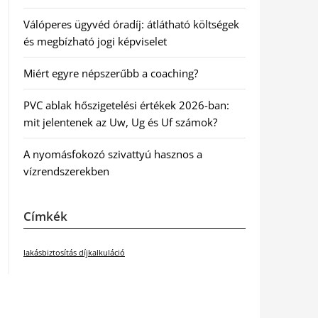
Válóperes ügyvéd óradíj: átlátható költségek
és megbízható jogi képviselet
Miért egyre népszerűbb a coaching?
PVC ablak hőszigetelési értékek 2026-ban:
mit jelentenek az Uw, Ug és Uf számok?
A nyomásfokozó szivattyú hasznos a
vízrendszerekben
Címkék
lakásbiztosítás díjkalkuláció