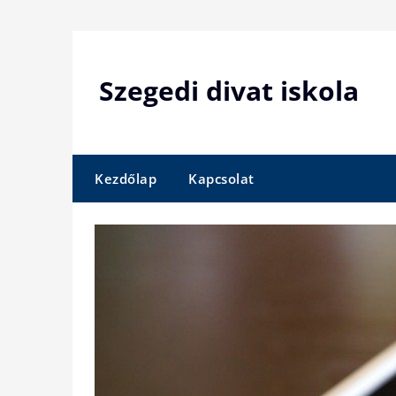
Skip
to
content
Szegedi divat iskola
Kezdőlap
Kapcsolat