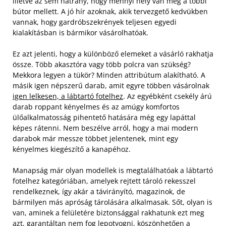
illetve az sem hátrány, hogy mennyi hely van még a többi
bútor mellett. A jó hír azoknak, akik tervezgető kedvükben
vannak, hogy gardróbszekrények teljesen egyedi
kialakításban is bármikor vásárolhatóak.
Ez azt jelenti, hogy a különböző elemeket a vásárló rakhatja
össze. Több akasztóra vagy több polcra van szükség?
Mekkora legyen a tükör? Minden attribútum alakítható. A
másik igen népszerű darab, amit egyre többen vásárolnak
igen lelkesen, a lábtartó fotelhez
. Az egyébként csekély árú
darab roppant kényelmes és az amúgy komfortos
ülőalkalmatosság pihentető hatására még egy lapáttal
képes rátenni. Nem beszélve arról, hogy a mai modern
darabok már messze többet jelentenek, mint egy
kényelmes kiegészítő a kanapéhoz.
Manapság már olyan modellek is megtalálhatóak a lábtartó
fotelhez kategóriában, amelyek rejtett tároló rekesszel
rendelkeznek, így akár a távirányító, magazinok, de
bármilyen más apróság tárolására alkalmasak. Sőt, olyan is
van, aminek a felületére biztonsággal rakhatunk ezt meg
azt, garantáltan nem fog lepotyogni, köszönhetően a