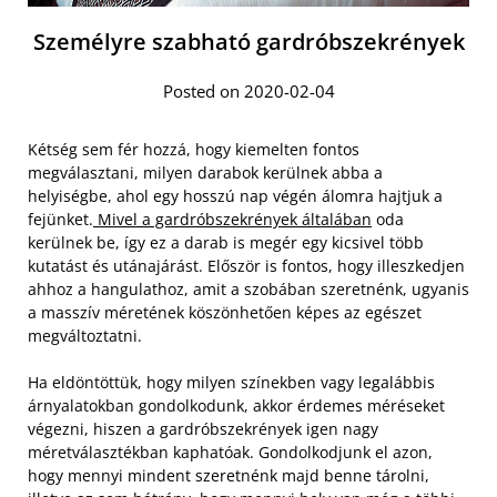
Személyre szabható gardróbszekrények
Posted on 2020-02-04
Kétség sem fér hozzá, hogy kiemelten fontos
megválasztani, milyen darabok kerülnek abba a
helyiségbe, ahol egy hosszú nap végén álomra hajtjuk a
fejünket.
Mivel a gardróbszekrények általában
oda
kerülnek be, így ez a darab is megér egy kicsivel több
kutatást és utánajárást. Először is fontos, hogy illeszkedjen
ahhoz a hangulathoz, amit a szobában szeretnénk, ugyanis
a masszív méretének köszönhetően képes az egészet
megváltoztatni.
Ha eldöntöttük, hogy milyen színekben vagy legalábbis
árnyalatokban gondolkodunk, akkor érdemes méréseket
végezni, hiszen a gardróbszekrények igen nagy
méretválasztékban kaphatóak. Gondolkodjunk el azon,
hogy mennyi mindent szeretnénk majd benne tárolni,