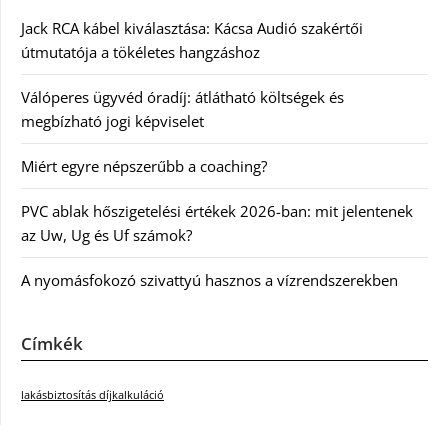
Jack RCA kábel kiválasztása: Kácsa Audió szakértői
útmutatója a tökéletes hangzáshoz
Válóperes ügyvéd óradíj: átlátható költségek és
megbízható jogi képviselet
Miért egyre népszerűbb a coaching?
PVC ablak hőszigetelési értékek 2026-ban: mit jelentenek
az Uw, Ug és Uf számok?
A nyomásfokozó szivattyú hasznos a vízrendszerekben
Címkék
lakásbiztosítás díjkalkuláció