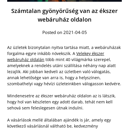
Számtalan gyönyörűség van az ékszer
webáruház oldalon
Posted on 2021-04-05
Az üzletek bizonytalan nyitva tartása miatt, a webáruházak
forgalma egyre inkább növekszik. A
Velekey ékszer
webáruház oldalán
több mint 40 világmárka szerepel,
amelyeknek a rendelés utáni szállítása néhány nap alatt
lezajlik. Aki jobban kedveli az üzletben való válogatás,
annak lehetősége van arra is, hogy a helyszínen,
szombathelyi vagy hévízi üzleteinkben válogasson kedvére.
Mindenesetre az ékszer webáruház oldalon az is látszik,
hogy hol van készleten egy adott darab, tehát nem kell
sehová sem feleslegesen útnak indulni.
A vásárlások mellé általában ajándék is jár, amely egy
következő vásárlásnál váltható be, kedvezmény