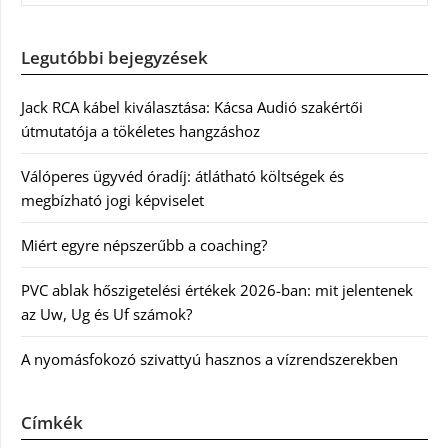
Legutóbbi bejegyzések
Jack RCA kábel kiválasztása: Kácsa Audió szakértői
útmutatója a tökéletes hangzáshoz
Válóperes ügyvéd óradíj: átlátható költségek és
megbízható jogi képviselet
Miért egyre népszerűbb a coaching?
PVC ablak hőszigetelési értékek 2026-ban: mit jelentenek
az Uw, Ug és Uf számok?
A nyomásfokozó szivattyú hasznos a vízrendszerekben
Címkék