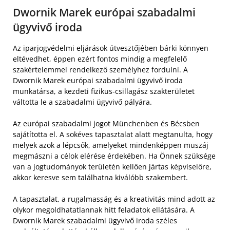
Dwornik Marek európai szabadalmi
ügyvivő iroda
Az iparjogvédelmi eljárások útvesztőjében bárki könnyen
eltévedhet, éppen ezért fontos mindig a megfelelő
szakértelemmel rendelkező személyhez fordulni. A
Dwornik Marek európai szabadalmi ügyvivő iroda
munkatársa, a kezdeti fizikus-csillagász szakterületet
váltotta le a szabadalmi ügyvivő pályára.
Az európai szabadalmi jogot Münchenben és Bécsben
sajátította el. A sokéves tapasztalat alatt megtanulta, hogy
melyek azok a lépcsők, amelyeket mindenképpen muszáj
megmászni a célok elérése érdekében. Ha Önnek szüksége
van a jogtudományok területén kellően jártas képviselőre,
akkor keresve sem találhatna kiválóbb szakembert.
A tapasztalat, a rugalmasság és a kreativitás mind adott az
olykor megoldhatatlannak hitt feladatok ellátására. A
Dwornik Marek szabadalmi ügyvivő iroda széles