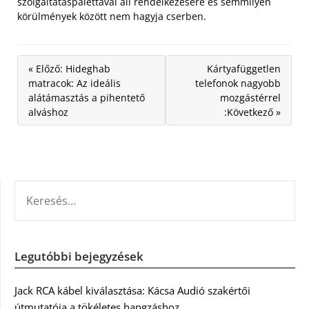
szolgáltatáspalettával áll rendelkezésére és semmilyen
körülmények között nem hagyja cserben.
« Előző: Hideghab
Kártyafüggetlen
matracok: Az ideális
telefonok nagyobb
alátámasztás a pihentető
mozgástérrel
alváshoz
:Következő »
KERESÉS:
Legutóbbi bejegyzések
Jack RCA kábel kiválasztása: Kácsa Audió szakértői
útmutatója a tökéletes hangzáshoz