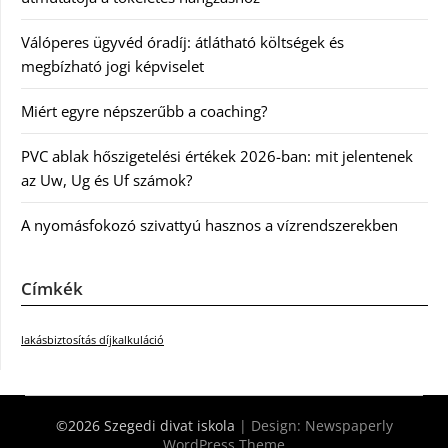
Válóperes ügyvéd óradíj: átlátható költségek és
megbízható jogi képviselet
Miért egyre népszerűbb a coaching?
PVC ablak hőszigetelési értékek 2026-ban: mit jelentenek
az Uw, Ug és Uf számok?
A nyomásfokozó szivattyú hasznos a vízrendszerekben
Címkék
lakásbiztosítás díjkalkuláció
©2026 Szegedi divat iskola
| Design:
Newspaperly
WordPress Theme