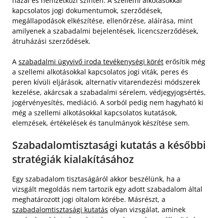
hazai és nemzetközi szinten. A szellemi alkotásokkal
kapcsolatos jogi dokumentumok, szerződések,
megállapodások elkészítése, ellenőrzése, aláírása, mint
amilyenek a szabadalmi bejelentések, licencszerződések,
átruházási szerződések.
A
szabadalmi ügyvivő iroda tevékenységi körét
erősítik még
a szellemi alkotásokkal kapcsolatos jogi viták, peres és
peren kívüli eljárások, alternatív vitarendezési módszerek
kezelése, akárcsak a szabadalmi sérelem, védjegyjogsértés,
jogérvényesítés, mediáció. A sorból pedig nem hagyható ki
még a szellemi alkotásokkal kapcsolatos kutatások,
elemzések, értékelések és tanulmányok készítése sem.
Szabadalomtisztasági kutatás a későbbi
stratégiák kialakításához
Egy szabadalom tisztaságáról akkor beszélünk, ha a
vizsgált megoldás nem tartozik egy adott szabadalom által
meghatározott jogi oltalom körébe. Másrészt, a
szabadalomtisztasági kutatás
olyan vizsgálat, aminek