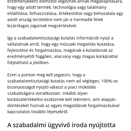
eredményeként elemzést végeznek annak megállapítására,
hogy egy adott termék, technológia vagy találmány
előállítása, felhasználása, értékesítése vagy behozatala egy
adott ország területére nem jár-e harmadik felek
kizárólagos jogainak megsértésével.
Így a szabadalomtisztasági kutatás információt nyújt a
vállalatnak arról, hogy egy műszaki megoldás kutatása,
fejlesztése és forgalmazása, magának a kutatásnak az
eredményétől függően, alacsony vagy magas kockázattal
folytatható a jövőben.
Ezen a ponton meg kell jegyezni, hogy a
szabadalomtisztasági kutatás nem ad végleges, 100%-os
bizonyosságot nyújtó választ a piaci működés
szabadságára vonatkozóan. Inkább olyan
kockázatértékelési eszköznek kell tekinteni, ami alapján
döntéseket hoznak az egyes megoldások forgalmazásával
kapcsolatos további lépésekről.
A szabadalmi ügyvivő iroda nyújtotta