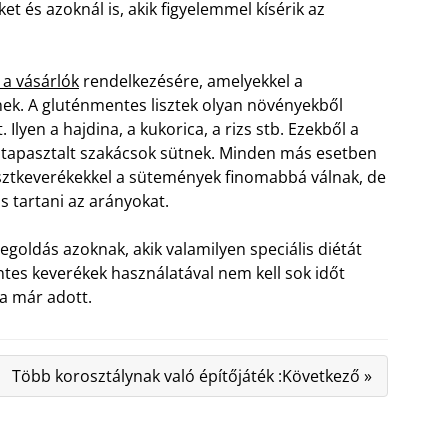
ket és azoknál is, akik figyelemmel kísérik az
 a vásárlók
rendelkezésére, amelyekkel a
nek. A gluténmentes lisztek olyan növényekből
.
Ilyen a hajdina, a kukorica, a rizs stb. Ezekből a
a tapasztalt szakácsok sütnek. Minden más esetben
lisztkeverékekkel a sütemények finomabbá válnak, de
s tartani az arányokat.
goldás azoknak, akik valamilyen speciális diétát
ntes keverékek használatával nem kell sok időt
ya már adott.
Több korosztálynak való építőjáték :Következő »