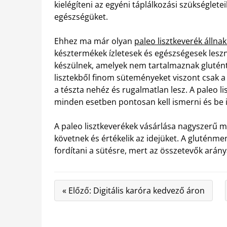
kielégíteni az egyéni táplálkozási szükségletei
egészségüket.
Ehhez ma már olyan
paleo lisztkeverék állnak
késztermékek ízletesek és egészségesek lesz
készülnek, amelyek nem tartalmaznak glutént
lisztekből finom süteményeket viszont csak 
a tészta nehéz és rugalmatlan lesz. A paleo 
minden esetben pontosan kell ismerni és be i
A paleo lisztkeverékek vásárlása nagyszerű me
követnek és értékelik az idejüket. A gluténme
fordítani a sütésre, mert az összetevők arán
« Előző: Digitális karóra kedvező áron