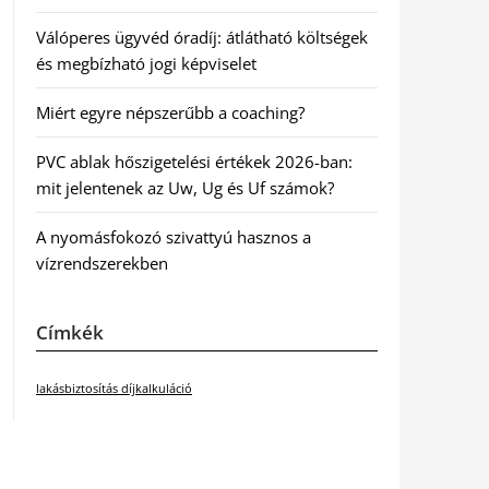
Válóperes ügyvéd óradíj: átlátható költségek
és megbízható jogi képviselet
Miért egyre népszerűbb a coaching?
PVC ablak hőszigetelési értékek 2026-ban:
mit jelentenek az Uw, Ug és Uf számok?
A nyomásfokozó szivattyú hasznos a
vízrendszerekben
Címkék
lakásbiztosítás díjkalkuláció