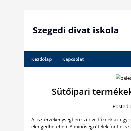
Skip
to
content
Szegedi divat iskola
Kezdőlap
Kapcsolat
Sütőipari termékek
Posted 
A lisztérzékenységben szenvedőknek az egy
elengedhetetlen. A minőségi ételek fontos sz