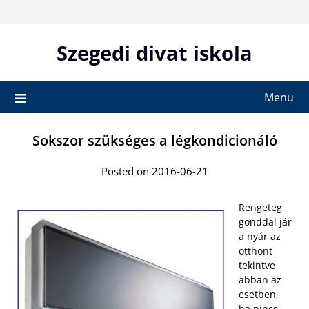
Skip
to
content
Szegedi divat iskola
Menu
Sokszor szükséges a légkondicionáló
Posted on 2016-06-21
Rengeteg
gonddal jár
a nyár az
otthont
tekintve
abban az
esetben,
ha nincs