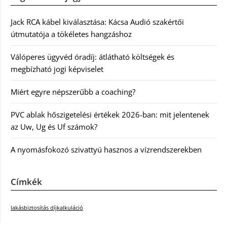
Jack RCA kábel kiválasztása: Kácsa Audió szakértői
útmutatója a tökéletes hangzáshoz
Válóperes ügyvéd óradíj: átlátható költségek és
megbízható jogi képviselet
Miért egyre népszerűbb a coaching?
PVC ablak hőszigetelési értékek 2026-ban: mit jelentenek
az Uw, Ug és Uf számok?
A nyomásfokozó szivattyú hasznos a vízrendszerekben
Címkék
lakásbiztosítás díjkalkuláció