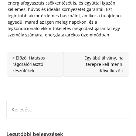
energiafogyasztás csökkentését is, és egyúttal igazán
kellemes, hűvös és ideális környezetet garantál. Ezt
leginkább akkor érdemes használni, amikor a tulajdonos
egyedül marad az igen meleg napokon, és a
légkondicionáló ekkor tökéletes megoldást garantál egy
személy számára, energiatakarékos üzemmódban.
« Előző: Hatásos
Egylábú állvány, ha
rágcsálóriasztó
terepre kell menni
készülékek
:Következő »
KERESÉS:
Legutóbbi bejegyzések