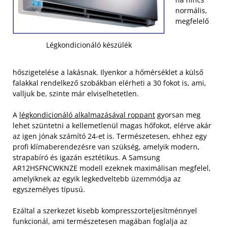
normális,
megfelelő
Légkondicionáló készülék
hőszigetelése a lakásnak. Ilyenkor a hőmérséklet a külső
falakkal rendelkező szobákban elérheti a 30 fokot is, ami,
valljuk be, szinte már elviselhetetlen.
A
légkondicionáló alkalmazásával roppant
gyorsan meg
lehet szüntetni a kellemetlenül magas hőfokot, elérve akár
az igen jónak számító 24-et is. Természetesen, ehhez egy
profi klímaberendezésre van szükség, amelyik modern,
strapabíró és igazán esztétikus. A Samsung
AR12HSFNCWKNZE modell ezeknek maximálisan megfelel,
amelyiknek az egyik legkedveltebb üzemmódja az
egyszemélyes típusú.
Ezáltal a szerkezet kisebb kompresszorteljesítménnyel
funkcionál, ami természetesen magában foglalja az