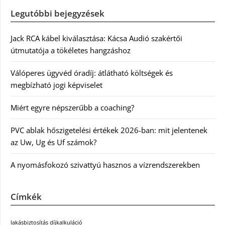
Legutóbbi bejegyzések
Jack RCA kábel kiválasztása: Kácsa Audió szakértői
útmutatója a tökéletes hangzáshoz
Válóperes ügyvéd óradíj: átlátható költségek és
megbízható jogi képviselet
Miért egyre népszerűbb a coaching?
PVC ablak hőszigetelési értékek 2026-ban: mit jelentenek
az Uw, Ug és Uf számok?
A nyomásfokozó szivattyú hasznos a vízrendszerekben
Címkék
lakásbiztosítás díjkalkuláció