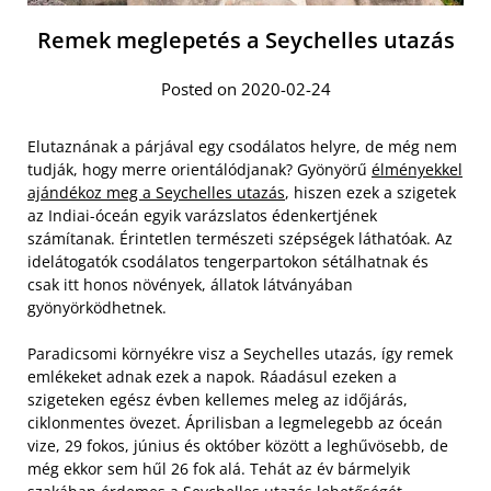
Remek meglepetés a Seychelles utazás
Posted on 2020-02-24
Elutaznának a párjával egy csodálatos helyre, de még nem
tudják, hogy merre orientálódjanak? Gyönyörű
élményekkel
ajándékoz meg a Seychelles utazás
, hiszen ezek a szigetek
az Indiai-óceán egyik varázslatos édenkertjének
számítanak. Érintetlen természeti szépségek láthatóak. Az
idelátogatók csodálatos tengerpartokon sétálhatnak és
csak itt honos növények, állatok látványában
gyönyörködhetnek.
Paradicsomi környékre visz a Seychelles utazás, így remek
emlékeket adnak ezek a napok. Ráadásul ezeken a
szigeteken egész évben kellemes meleg az időjárás,
ciklonmentes övezet. Áprilisban a legmelegebb az óceán
vize, 29 fokos, június és október között a leghűvösebb, de
még ekkor sem hűl 26 fok alá. Tehát az év bármelyik