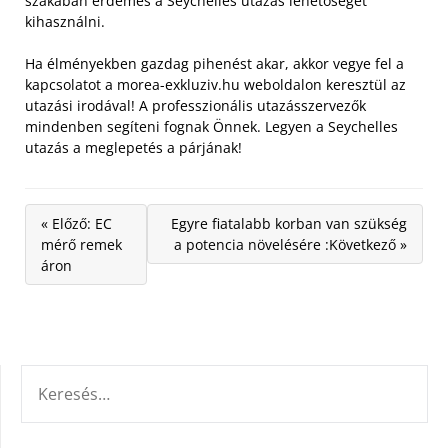
szakában érdemes a Seychelles utazás lehetőségét
kihasználni.
Ha élményekben gazdag pihenést akar, akkor vegye fel a
kapcsolatot a morea-exkluziv.hu weboldalon keresztül az
utazási irodával! A professzionális utazásszervezők
mindenben segíteni fognak Önnek. Legyen a Seychelles
utazás a meglepetés a párjának!
« Előző: EC
Egyre fiatalabb korban van szükség
mérő remek
a potencia növelésére :Következő »
áron
KERESÉS: