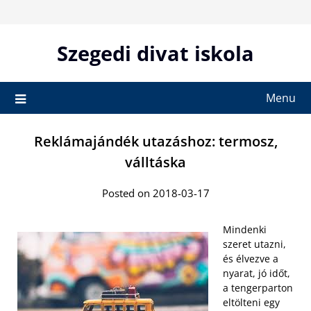
Skip
to
content
Szegedi divat iskola
Menu
Reklámajándék utazáshoz: termosz,
válltáska
Posted on 2018-03-17
Mindenki
szeret utazni,
és élvezve a
nyarat, jó időt,
a tengerparton
eltölteni egy