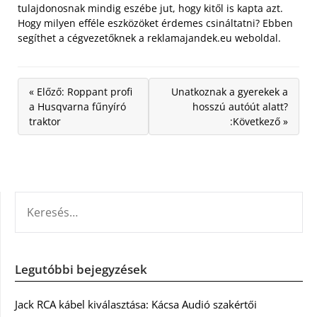
tulajdonosnak mindig eszébe jut, hogy kitől is kapta azt.
Hogy milyen efféle eszközöket érdemes csináltatni? Ebben
segíthet a cégvezetőknek a reklamajandek.eu weboldal.
« Előző: Roppant profi
Unatkoznak a gyerekek a
a Husqvarna fűnyíró
hosszú autóút alatt?
traktor
:Következő »
KERESÉS:
Legutóbbi bejegyzések
Jack RCA kábel kiválasztása: Kácsa Audió szakértői