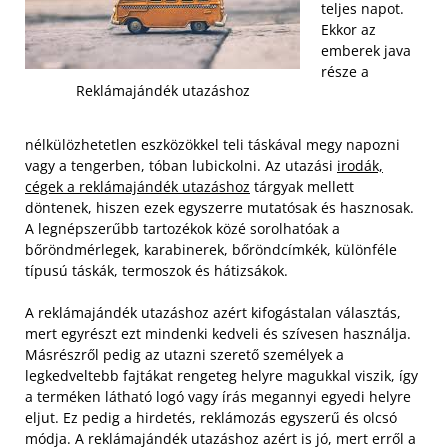
teljes napot.
Ekkor az
emberek java
része a
Reklámajándék utazáshoz
nélkülözhetetlen eszközökkel teli táskával megy napozni
vagy a tengerben, tóban lubickolni. Az utazási
irodák,
cégek a reklámajándék utazáshoz
tárgyak mellett
döntenek, hiszen ezek egyszerre mutatósak és hasznosak.
A legnépszerűbb tartozékok közé sorolhatóak a
bőröndmérlegek, karabinerek, bőröndcímkék, különféle
típusú táskák, termoszok és hátizsákok.
A reklámajándék utazáshoz azért kifogástalan választás,
mert egyrészt ezt mindenki kedveli és szívesen használja.
Másrészről pedig az utazni szerető személyek a
legkedveltebb fajtákat rengeteg helyre magukkal viszik, így
a terméken látható logó vagy írás megannyi egyedi helyre
eljut. Ez pedig a hirdetés, reklámozás egyszerű és olcsó
módja. A reklámajándék utazáshoz azért is jó, mert erről a