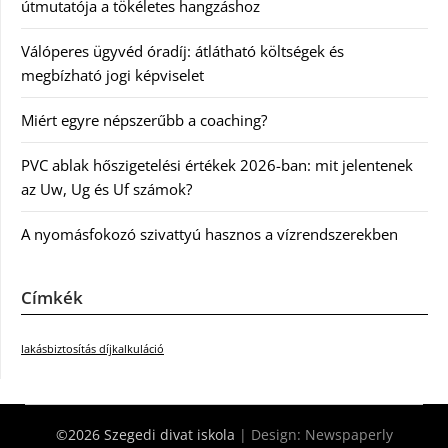
útmutatója a tökéletes hangzáshoz
Válóperes ügyvéd óradíj: átlátható költségek és
megbízható jogi képviselet
Miért egyre népszerűbb a coaching?
PVC ablak hőszigetelési értékek 2026-ban: mit jelentenek
az Uw, Ug és Uf számok?
A nyomásfokozó szivattyú hasznos a vízrendszerekben
Címkék
lakásbiztosítás díjkalkuláció
©2026 Szegedi divat iskola
| Design:
Newspaperly