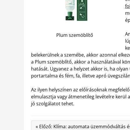
fo
mu
ép
Am
Plum szemöblítő
lú
ke
belekerülnek a szemébe, akkor azonnal elkezd
a Plum szemöblítő, akkor a használatával kö
hatását. Ugyanez a helyzet akkor is, ha olyan
portartalma és fém, fa, illetve apró üvegszilá
Az ilyen helyszínen az előírásoknak megfelel
elmulasztja vagy átmenetileg levételre kerül
jó szolgálatot tehet.
« Előző: Klíma: automata üzemmódváltás é