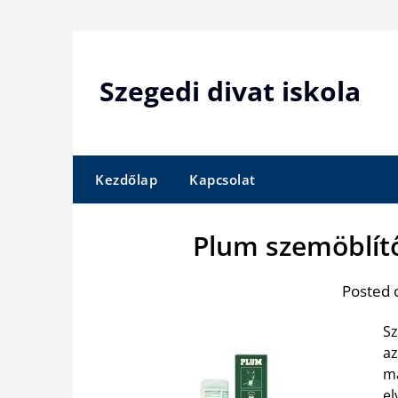
Skip
to
content
Szegedi divat iskola
Kezdőlap
Kapcsolat
Plum szemöblít
Posted 
Sz
az
ma
el