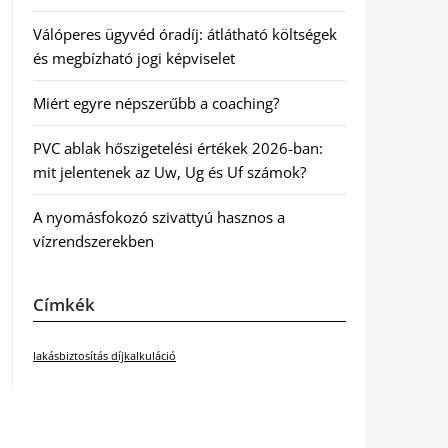
Válóperes ügyvéd óradíj: átlátható költségek
és megbízható jogi képviselet
Miért egyre népszerűbb a coaching?
PVC ablak hőszigetelési értékek 2026-ban:
mit jelentenek az Uw, Ug és Uf számok?
A nyomásfokozó szivattyú hasznos a
vízrendszerekben
Címkék
lakásbiztosítás díjkalkuláció