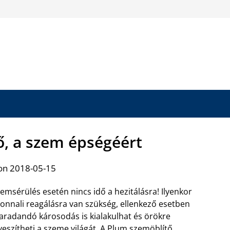
ő, a szem épségéért
on 2018-05-15
emsérülés esetén nincs idő a hezitálásra! Ilyenkor
onnali reagálásra van szükség, ellenkező esetben
radandó károsodás is kialakulhat és örökre
veszítheti a szeme világát. A
Plum szemöblítő