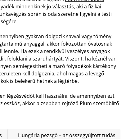
lyadék mindenkinek
jó választás, aki a fizikai
nkavégzés során is oda szeretne figyelni a testi
ségére.
ennyiben gyakran dolgozik savval vagy tömény
gtartalmú anyaggal, akkor fokozottan óvatosnak
ll lennie. Ha ezek a rendkívül veszélyes anyagok
ik feloldani a szaruhártyát.
Viszont, ha kéznél van
nnyen semlegesítheti a maró folyadékok kártékony
 területen kell dolgoznia, ahol magas a levegő
nkok is belekerülhetnek a légtérbe.
ően légzésvédőt kell használni, de amennyiben ezt
 az eszköz, akkor a zsebben rejtőző Plum szemöblítő
s
Hungária pezsgő – az összegyűjtött tudás