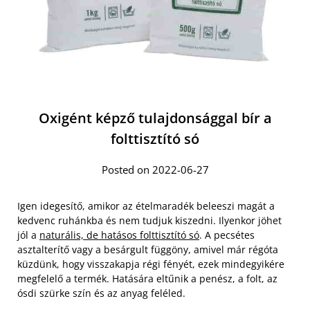
Oxigént képző tulajdonsággal bír a
folttisztító só
Posted on 2022-06-27
Igen idegesítő, amikor az ételmaradék beleeszi magát a
kedvenc ruhánkba és nem tudjuk kiszedni. Ilyenkor jöhet
jól a
naturális, de hatásos folttisztító só
. A pecsétes
asztalterítő vagy a besárgult függöny, amivel már régóta
küzdünk, hogy visszakapja régi fényét, ezek mindegyikére
megfelelő a termék. Hatására eltűnik a penész, a folt, az
ósdi szürke szín és az anyag feléled.