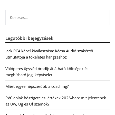
KERESÉS:
Legutóbbi bejegyzések
Jack RCA kábel kiválasztása: Kácsa Audió szakértői
útmutatója a tökéletes hangzáshoz
Válóperes ügyvéd óradíj: átlátható költségek és
megbízható jogi képviselet
Miért egyre népszerűbb a coaching?
PVC ablak hőszigetelési értékek 2026-ban: mit jelentenek
az Uw, Ug és Uf számok?