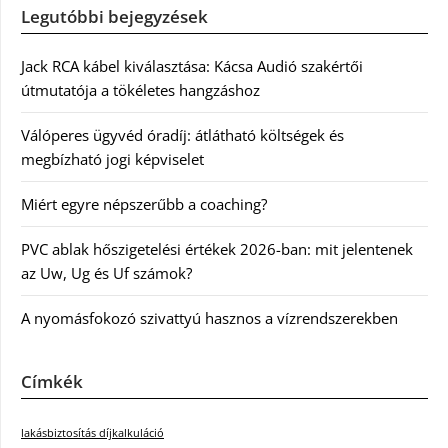
Legutóbbi bejegyzések
Jack RCA kábel kiválasztása: Kácsa Audió szakértői
útmutatója a tökéletes hangzáshoz
Válóperes ügyvéd óradíj: átlátható költségek és
megbízható jogi képviselet
Miért egyre népszerűbb a coaching?
PVC ablak hőszigetelési értékek 2026-ban: mit jelentenek
az Uw, Ug és Uf számok?
A nyomásfokozó szivattyú hasznos a vízrendszerekben
Címkék
lakásbiztosítás díjkalkuláció