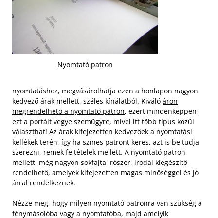
Nyomtató patron
nyomtatáshoz, megvásárolhatja ezen a honlapon nagyon
kedvező árak mellett, széles kínálatból. Kiváló
áron
megrendelhető a nyomtató patron
, ezért mindenképpen
ezt a portált vegye szemügyre, mivel itt több típus közül
választhat! Az árak kifejezetten kedvezőek a nyomtatási
kellékek terén, így ha színes patront keres, azt is be tudja
szerezni, remek feltételek mellett. A nyomtató patron
mellett, még nagyon sokfajta írószer, irodai kiegészítő
rendelhető, amelyek kifejezetten magas minőséggel és jó
árral rendelkeznek.
Nézze meg, hogy milyen nyomtató patronra van szükség a
fénymásolóba vagy a nyomtatóba, majd amelyik