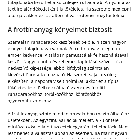
tulajdonába kerülhet a különleges ruhadarab. A nyomtatás
textilre ajándékötletként is tökéletes. Ha szeretné meglepni
a párját, akkor ezt az alternatívát érdemes megfontolnia.
A frottír anyag kényelmet biztosít
Számtalan ruhadarabot készítenek belőle, hiszen nagyon
előnyös tulajdonágai vannak. A
frottír anyag a legtöbb
ember
kedvence. Általában pamutszálak felhasználásával
készül. Nagyon puha és kellemes tapintású szövet. Jó a
nedvszívó képessége, ebből kifolyólag számtalan
kiegészítőhöz alkalmazható. Ha szereti saját kezűleg
elkészíteni a naponta viselt holmikat, akkor ez a típus
tökéletes lesz. Felhasználható gyerek és felnőtt
ruhadarabokhoz, törölközőkhöz, köntösökhöz,
ágyneműhuzatokhoz.
A frottír anyag szinte minden árnyalatban megtalálható az
üzletekben. Az egyszínű variációk mellett, a különféle
mintázatokkal ellátott szövetek egyaránt fellelhetőek. Nem
lesz nehéz a választás abban az esetben, ha már megvan