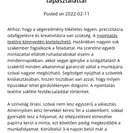
tapasztalattal
Posted on 2022-02-11
Ahhoz, hogy a végeredmény tökéletes legyen, precizitásra,
odafigyelésre és kreativitásra van szükség. A
nyomtatás
textilre könnyedén kivitelezhető
. Hazánkban nagyon sok
szakember foglalkozik a feladattal. Ha szeretne egyedi
mintázattal ellátott ruhadarabokat viselni a
mindennapokban, akkor vegye igénybe a szolgáltatást! A
szakértő minden alkalommal garanciát vállal a munkájára,
szóval nagyon megbízható. Segítséget nyújthat a szövetek
kiválasztásában, hiszen tisztában van azzal, hogy milyen
típusokkal lehet gördülékenyen dolgozni. A nyomtatás
textilre sokféle festékcsaláddal történhet.
A színvilág óriási, szóval nem lesz egyszerű a választás.
Amennyiben kész tervekkel keresi fel a szakembert, sokkal
gyorsabb lesz a folyamat. Az elképzeléseit elmesélve
papírra kerül a minta, ezt követően pedig megkezdődik a
munkafolyamat. Körülbelül 3-4 napon belül már a