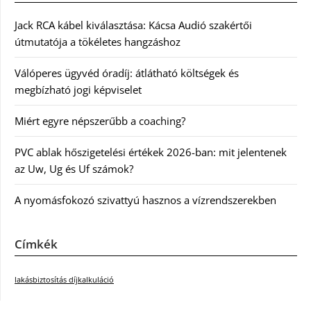
Jack RCA kábel kiválasztása: Kácsa Audió szakértői
útmutatója a tökéletes hangzáshoz
Válóperes ügyvéd óradíj: átlátható költségek és
megbízható jogi képviselet
Miért egyre népszerűbb a coaching?
PVC ablak hőszigetelési értékek 2026-ban: mit jelentenek
az Uw, Ug és Uf számok?
A nyomásfokozó szivattyú hasznos a vízrendszerekben
Címkék
lakásbiztosítás díjkalkuláció