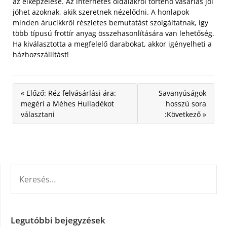
az elképzelése. Az internetes oldalakról történő vásárlás jól
jöhet azoknak, akik szeretnek nézelődni. A honlapok
minden árucikkről részletes bemutatást szolgáltatnak, így
több típusú frottír anyag összehasonlítására van lehetőség.
Ha kiválasztotta a megfelelő darabokat, akkor igényelheti a
házhozszállítást!
« Előző: Réz felvásárlási ára:
Savanyúságok
megéri a Méhes Hulladékot
hosszú sora
választani
:Következő »
KERESÉS:
Legutóbbi bejegyzések