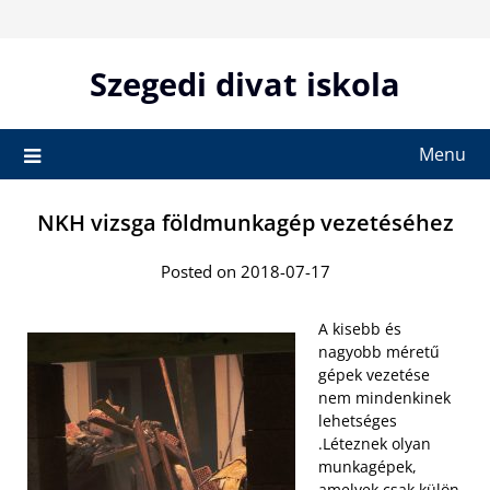
Skip
to
content
Szegedi divat iskola
Menu
NKH vizsga földmunkagép vezetéséhez
Posted on 2018-07-17
A kisebb és
nagyobb méretű
gépek vezetése
nem mindenkinek
lehetséges
.Léteznek olyan
munkagépek,
amelyek csak külön