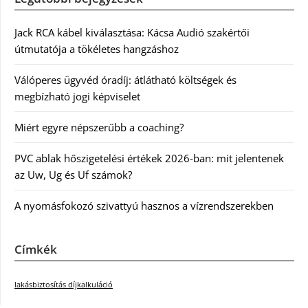
Jack RCA kábel kiválasztása: Kácsa Audió szakértői
útmutatója a tökéletes hangzáshoz
Válóperes ügyvéd óradíj: átlátható költségek és
megbízható jogi képviselet
Miért egyre népszerűbb a coaching?
PVC ablak hőszigetelési értékek 2026-ban: mit jelentenek
az Uw, Ug és Uf számok?
A nyomásfokozó szivattyú hasznos a vízrendszerekben
Címkék
lakásbiztosítás díjkalkuláció