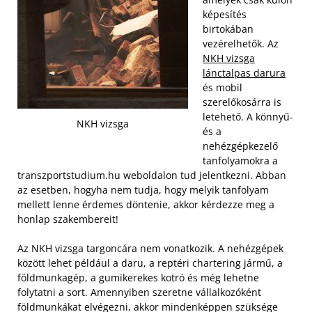
képesítés
birtokában
vezérelhetők. Az
NKH vizsga
lánctalpas darura
és mobil
szerelőkosárra is
letehető. A könnyű-
NKH vizsga
és a
nehézgépkezelő
tanfolyamokra a
transzportstudium.hu weboldalon tud jelentkezni. Abban
az esetben, hogyha nem tudja, hogy melyik tanfolyam
mellett lenne érdemes döntenie, akkor kérdezze meg a
honlap szakembereit!
Az NKH vizsga targoncára nem vonatkozik. A nehézgépek
között lehet például a daru, a reptéri chartering jármű, a
földmunkagép, a gumikerekes kotró és még lehetne
folytatni a sort. Amennyiben szeretne vállalkozóként
földmunkákat elvégezni, akkor mindenképpen szüksége