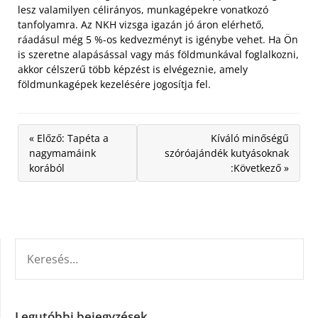
lesz valamilyen célirányos, munkagépekre vonatkozó
tanfolyamra. Az NKH vizsga igazán jó áron elérhető,
ráadásul még 5 %-os kedvezményt is igénybe vehet. Ha Ön
is szeretne alapásással vagy más földmunkával foglalkozni,
akkor célszerű több képzést is elvégeznie, amely
földmunkagépek kezelésére jogosítja fel.
« Előző: Tapéta a
Kíváló minőségű
nagymamáink
szóróajándék kutyásoknak
korából
:Következő »
KERESÉS:
Legutóbbi bejegyzések