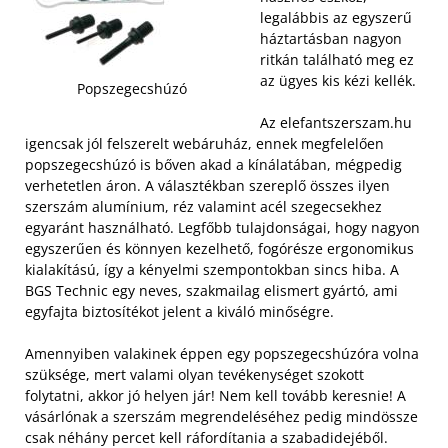
legalábbis az egyszerű
háztartásban nagyon
ritkán található meg ez
az ügyes kis kézi kellék.
Popszegecshúzó
Az elefantszerszam.hu
igencsak jól felszerelt webáruház, ennek megfelelően
popszegecshúzó is bőven akad a kínálatában, mégpedig
verhetetlen áron. A választékban szereplő összes ilyen
szerszám alumínium, réz valamint acél szegecsekhez
egyaránt használható.
Legfőbb tulajdonságai, hogy nagyon
egyszerűen és könnyen kezelhető, fogórésze ergonomikus
kialakítású, így a kényelmi szempontokban sincs hiba. A
BGS Technic egy neves, szakmailag elismert gyártó, ami
egyfajta biztosítékot jelent a kiváló minőségre.
Amennyiben valakinek éppen egy popszegecshúzóra volna
szüksége, mert valami olyan tevékenységet szokott
folytatni, akkor jó helyen jár! Nem kell tovább keresnie! A
vásárlónak a szerszám megrendeléséhez pedig mindössze
csak néhány percet kell ráfordítania a szabadidejéből.