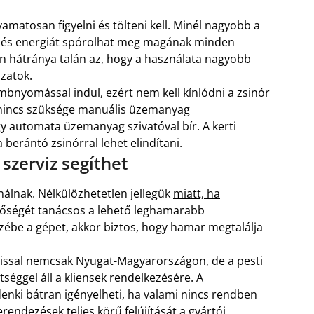
yamatosan figyelni és tölteni kell. Minél nagyobb a
időt és energiát spórolhat meg magának minden
en hátránya talán az, hogy a használata nagyobb
ozatok.
mbnyomással indul, ezért nem kell kínlódni a zsinór
k nincs szüksége manuális üzemanyag
 automata üzemanyag szivatóval bír. A kerti
berántó zsinórral lehet elindítani.
szerviz segíthet
lnak. Nélkülözhetetlen jellegük
miatt, ha
őségét tanácsos a lehető leghamarabb
zébe a gépet, akkor biztos, hogy hamar megtalálja
zissal nemcsak Nyugat-Magyarországon, de a pesti
séggel áll a kliensek rendelkezésére. A
enki bátran igényelheti, ha valami nincs rendben
rendezések teljes körű felújítását a gyártói