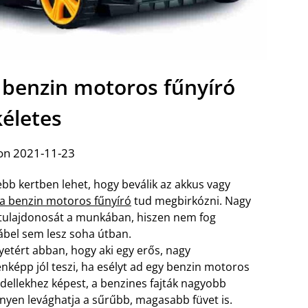
 benzin motoros fűnyíró
kéletes
on 2021-11-23
sebb kertben lehet, hogy beválik az akkus vagy
s a benzin motoros fűnyíró
tud megbirkózni. Nagy
 tulajdonosát a munkában, hiszen nem fog
kábel sem lesz soha útban.
etért abban, hogy aki egy erős, nagy
nképp jól teszi, ha esélyt ad egy benzin motoros
dellekhez képest, a benzines fajták nagyobb
nnyen levághatja a sűrűbb, magasabb füvet is.