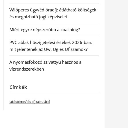
Válóperes ügyvéd óradíj: átlátható költségek
és megbízható jogi képviselet
Miért egyre népszerűbb a coaching?
PVC ablak hőszigetelési értékek 2026-ban:
mit jelentenek az Uw, Ug és Uf számok?
A nyomásfokozó szivattyú hasznos a
vízrendszerekben
Címkék
lakásbiztosítás díjkalkuláció