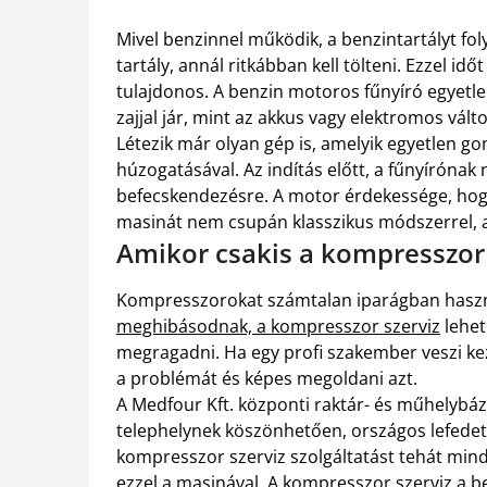
Mivel benzinnel működik, a benzintartályt fol
tartály, annál ritkábban kell tölteni. Ezzel 
tulajdonos. A benzin motoros fűnyíró egyetl
zajjal jár, mint az akkus vagy elektromos vált
Létezik már olyan gép is, amelyik egyetlen go
húzogatásával. Az indítás előtt, a fűnyíróna
befecskendezésre. A motor érdekessége, hogy
masinát nem csupán klasszikus módszerrel, a 
Amikor csakis a kompresszor 
Kompresszorokat számtalan iparágban haszná
meghibásodnak, a kompresszor szerviz
lehet
megragadni. Ha egy profi szakember veszi ke
a problémát és képes megoldani azt.
A Medfour Kft. központi raktár- és műhelybá
telephelynek köszönhetően, országos lefedett
kompresszor szerviz szolgáltatást tehát mind
ezzel a masinával. A kompresszor szerviz a be