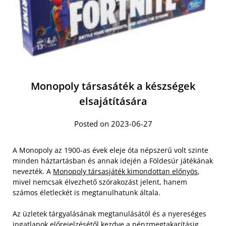
Monopoly társasáték a készségek
elsajátítására
Posted on 2023-06-27
A Monopoly az 1900-as évek eleje óta népszerű volt szinte
minden háztartásban és annak idején a Földesúr játékának
nevezték. A
Monopoly társasjáték kimondottan előnyös
,
mivel nemcsak élvezhető szórakozást jelent, hanem
számos életleckét is megtanulhatunk általa.
Az üzletek tárgyalásának megtanulásától és a nyereséges
ingatlanok előrejelzésétől kezdve a pénzmegtakarításig,