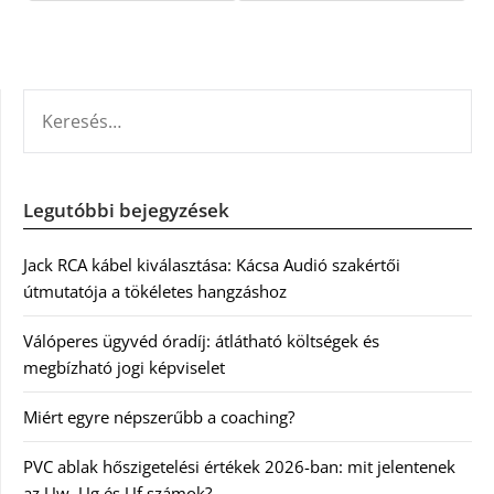
KERESÉS:
Legutóbbi bejegyzések
Jack RCA kábel kiválasztása: Kácsa Audió szakértői
útmutatója a tökéletes hangzáshoz
Válóperes ügyvéd óradíj: átlátható költségek és
megbízható jogi képviselet
Miért egyre népszerűbb a coaching?
PVC ablak hőszigetelési értékek 2026-ban: mit jelentenek
az Uw, Ug és Uf számok?