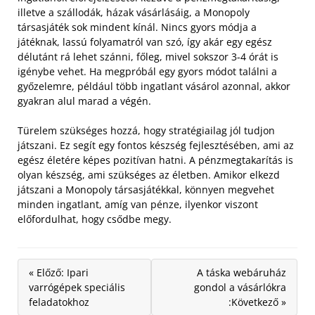
illetve a szállodák, házak vásárlásáig, a Monopoly
társasjáték sok mindent kínál.
Nincs gyors módja a
játéknak, lassú folyamatról van szó, így akár egy egész
délutánt rá lehet szánni, főleg, mivel sokszor 3-4 órát is
igénybe vehet. Ha megpróbál egy gyors módot találni a
győzelemre, például több ingatlant vásárol azonnal, akkor
gyakran alul marad a végén.
Türelem szükséges hozzá, hogy stratégiailag jól tudjon
játszani. Ez segít egy fontos készség fejlesztésében, ami az
egész életére képes pozitívan hatni. A pénzmegtakarítás is
olyan készség, ami szükséges az életben. Amikor elkezd
játszani a Monopoly társasjátékkal, könnyen megvehet
minden ingatlant, amíg van pénze, ilyenkor viszont
előfordulhat, hogy csődbe megy.
« Előző: Ipari
A táska webáruház
varrógépek speciális
gondol a vásárlókra
feladatokhoz
:Következő »