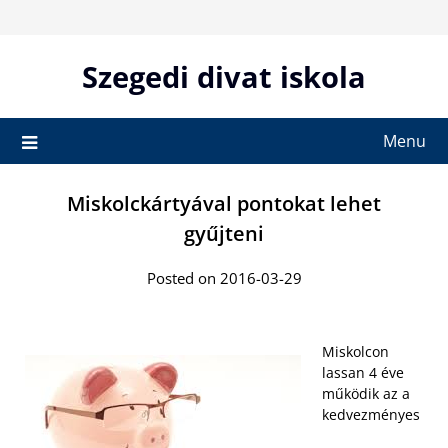
Skip
to
content
Szegedi divat iskola
Menu
Miskolckártyával pontokat lehet
gyűjteni
Posted on 2016-03-29
Miskolcon
lassan 4 éve
működik az a
kedvezményes