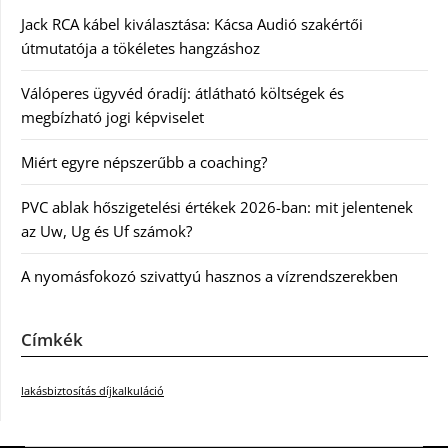
Jack RCA kábel kiválasztása: Kácsa Audió szakértői
útmutatója a tökéletes hangzáshoz
Válóperes ügyvéd óradíj: átlátható költségek és
megbízható jogi képviselet
Miért egyre népszerűbb a coaching?
PVC ablak hőszigetelési értékek 2026-ban: mit jelentenek
az Uw, Ug és Uf számok?
A nyomásfokozó szivattyú hasznos a vízrendszerekben
Címkék
lakásbiztosítás díjkalkuláció