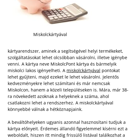
Miskolckártyával
kártyarendszer, aminek a segítségével helyi termékeket,
szolgáltatásokat lehet olcsóbban vásárolni, illetve igénybe
venni. A kártya neve MiskolcPont kártya és bármelyik
miskolci lakos igényelheti. A
miskolckártyával
pontokat
lehet gyűjteni, majd ezeket le lehet vásárolni. Jelentős
kedvezményekre lehet számítani és már nemcsak
Miskolcon, hanem a közeli településeken is. Mára, már 38-
ra növekedett azoknak a helyeknek a száma, ahol
csatlakozni lehet a rendszerhez. A miskolckártyával
könnyebbé válnak a hétköznapjaink.
A beváltóhelyeken ugyanis azonnal hasznosítani tudjuk a
kártya előnyeit. Érdemes állandó figyelemmel kísérni ezt a
weboldalt, hiszen itt mindig frissülő listával találkozhat a