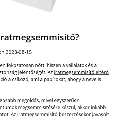
z iratmegsemmisítő?
on 2023-08-15
n fokozatosan nőtt, hiszen a vállalatok és a
ztonság jelentőségét. Az
iratmegsemmisítő eltérő
ió a csíkozó, ami a papírokat, ahogy a neve is
gosabb megoldás, mivel egyszerűen
mentumok megsemmisítésére készül, akkor inkább
zatot! Az iratmegsemmisítő beszerzésekor javasolt