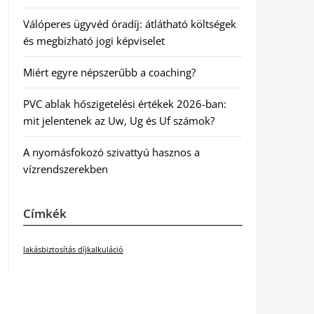
Válóperes ügyvéd óradíj: átlátható költségek
és megbízható jogi képviselet
Miért egyre népszerűbb a coaching?
PVC ablak hőszigetelési értékek 2026-ban:
mit jelentenek az Uw, Ug és Uf számok?
A nyomásfokozó szivattyú hasznos a
vízrendszerekben
Címkék
lakásbiztosítás díjkalkuláció