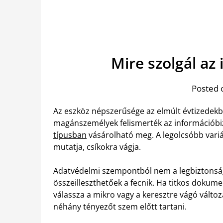
Mire szolgál a
Posted 
Az eszköz népszerűsége az elmúlt évtizedekbe
magánszemélyek felismerték az információbi
típusban
vásárolható meg. A legolcsóbb variác
mutatja, csíkokra vágja.
Adatvédelmi szempontból nem a legbiztonsá
összeilleszthetőek a fecnik. Ha titkos doku
válassza a mikro vagy a keresztre vágó válto
néhány tényezőt szem előtt tartani.