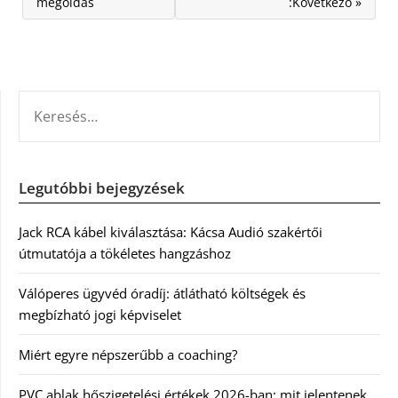
megoldás
:Következő »
KERESÉS:
Legutóbbi bejegyzések
Jack RCA kábel kiválasztása: Kácsa Audió szakértői
útmutatója a tökéletes hangzáshoz
Válóperes ügyvéd óradíj: átlátható költségek és
megbízható jogi képviselet
Miért egyre népszerűbb a coaching?
PVC ablak hőszigetelési értékek 2026-ban: mit jelentenek