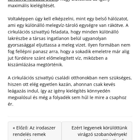
maximális kielégítését.
Voltaképpen úgy kell elképzelni, mint egy belső hálózatot,
ami egy különálló melegvíz-tároló egységre van rákötve. A
cirkulációs szivattyú feladata, hogy minden különálló
lakrészbe a társas ingatlanon belül ugyanolyan
gyorsasággal eljuttassa a meleg vizet. Ilyen formában nem
fog fellépni panasz arra, hogy a sokadik emeletre már alig
jut fürdésre szánt előmelegített víz, miközben a
kiszámlázása megtörténik.
A cirkulációs szivattyú családi otthonokban nem szükséges,
hiszen ott elég egyetlen kazán, ahonnan csak kevés
leágazás indul, így az igény kielégítés könnyedén
megvalósul és még a folyadék sem hűl le mire a csaphoz
ér.
« Előző: Az irodaszer
Ezért legyenek körülöttünk
rendelés remek
virágzó szobanövények!