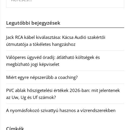
Legutóbbi bejegyzések
Jack RCA kábel kiválasztása: Kácsa Audió szakértői
útmutatója a tökéletes hangzáshoz
Válóperes ügyvéd óradíj: átlátható költségek és
megbízható jogi képviselet
Miért egyre népszerűbb a coaching?
PVC ablak hőszigetelési értékek 2026-ban: mit jelentenek
az Uw, Ug és Uf számok?
A nyomásfokozó szivattyú hasznos a vízrendszerekben
Címkék