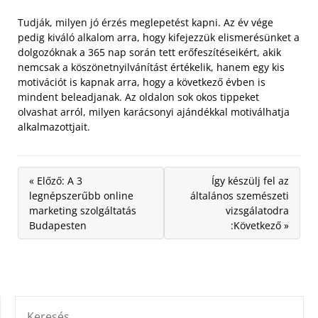
Tudják, milyen jó érzés meglepetést kapni. Az év vége
pedig kiváló alkalom arra, hogy kifejezzük elismerésünket a
dolgozóknak a 365 nap során tett erőfeszítéseikért, akik
nemcsak a köszönetnyilvánítást értékelik, hanem egy kis
motivációt is kapnak arra, hogy a következő évben is
mindent beleadjanak. Az oldalon sok okos tippeket
olvashat arról, milyen karácsonyi ajándékkal motiválhatja
alkalmazottjait.
« Előző: A 3
Így készülj fel az
legnépszerűbb online
általános szemészeti
marketing szolgáltatás
vizsgálatodra
Budapesten
:Következő »
KERESÉS: