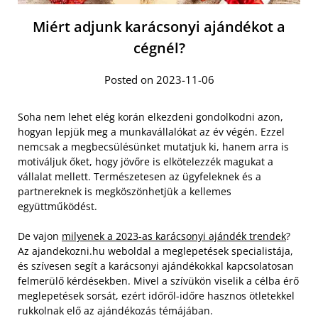
Miért adjunk karácsonyi ajándékot a
cégnél?
Posted on 2023-11-06
Soha nem lehet elég korán elkezdeni gondolkodni azon,
hogyan lepjük meg a munkavállalókat az év végén. Ezzel
nemcsak a megbecsülésünket mutatjuk ki, hanem arra is
motiváljuk őket, hogy jövőre is elkötelezzék magukat a
vállalat mellett. Természetesen az ügyfeleknek és a
partnereknek is megköszönhetjük a kellemes
együttműködést.
De vajon
milyenek a 2023-as karácsonyi ajándék trendek
?
Az ajandekozni.hu weboldal a meglepetések specialistája,
és szívesen segít a karácsonyi ajándékokkal kapcsolatosan
felmerülő kérdésekben. Mivel a szívükön viselik a célba érő
meglepetések sorsát, ezért időről-időre hasznos ötletekkel
rukkolnak elő az ajándékozás témájában.