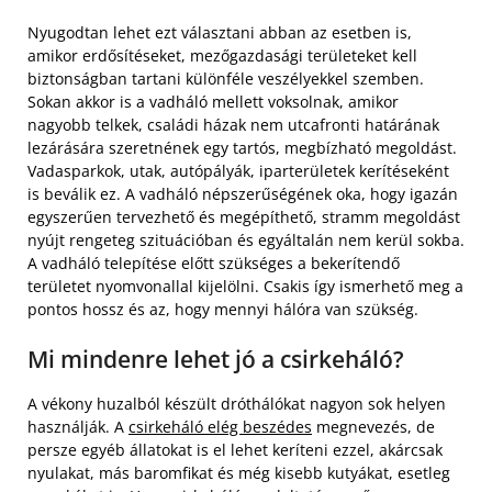
Nyugodtan lehet ezt választani abban az esetben is,
amikor erdősítéseket, mezőgazdasági területeket kell
biztonságban tartani különféle veszélyekkel szemben.
Sokan akkor is a vadháló mellett voksolnak, amikor
nagyobb telkek, családi házak nem utcafronti határának
lezárására szeretnének egy tartós, megbízható megoldást.
Vadasparkok, utak, autópályák, iparterületek kerítéseként
is beválik ez. A vadháló népszerűségének oka, hogy igazán
egyszerűen tervezhető és megépíthető, stramm megoldást
nyújt rengeteg szituációban és egyáltalán nem kerül sokba.
A vadháló telepítése előtt szükséges a bekerítendő
területet nyomvonallal kijelölni. Csakis így ismerhető meg a
pontos hossz és az, hogy mennyi hálóra van szükség.
Mi mindenre lehet jó a csirkeháló?
A vékony huzalból készült dróthálókat nagyon sok helyen
használják. A
csirkeháló elég beszédes
megnevezés, de
persze egyéb állatokat is el lehet keríteni ezzel, akárcsak
nyulakat, más baromfikat és még kisebb kutyákat, esetleg