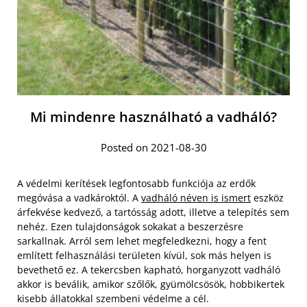
Mi mindenre használható a vadháló?
Posted on 2021-08-30
A védelmi kerítések legfontosabb funkciója az erdők
megóvása a vadkároktól. A
vadháló néven is ismert
eszköz
árfekvése kedvező, a tartósság adott, illetve a telepítés sem
nehéz. Ezen tulajdonságok sokakat a beszerzésre
sarkallnak. Arról sem lehet megfeledkezni, hogy a fent
említett felhasználási területen kívül, sok más helyen is
bevethető ez. A tekercsben kapható, horganyzott vadháló
akkor is beválik, amikor szőlők, gyümölcsösök, hobbikertek
kisebb állatokkal szembeni védelme a cél.