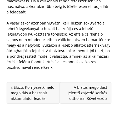
macskákat is. Ha a csirkeháló rendeltetésszerűen van
használva, akkor akár több évig is tökéletesen el tudja látni
a feladatát.
A vásárláskor azonban vigyázni kell, hiszen sok gyártó a
lehető legvékonyabb huzalt használja és a lehető
legnagyobb lyukosztásra törekszik. Az efféle csirkeháló
sajnos nem minden esetben válik be, hiszen hamar tönkre
megy és a nagyobb lyukakon a kisebb állatok átférnek vagy
átdughatják a fejüket. Aki biztosra akar menni, jól teszi, ha
a ponthegesztett modellt választja, aminek az alkalmazási
értéke felér a fonott kerítésével és annak az összes
pozitívumával rendelkezik.
« Előző: Környezetkímélő
A biztos megoldást
megoldás a használt
jelentő zajvédő kerítés
akkumulátor leadás
otthonra :Következő »