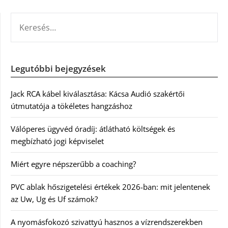
KERESÉS:
Legutóbbi bejegyzések
Jack RCA kábel kiválasztása: Kácsa Audió szakértői
útmutatója a tökéletes hangzáshoz
Válóperes ügyvéd óradíj: átlátható költségek és
megbízható jogi képviselet
Miért egyre népszerűbb a coaching?
PVC ablak hőszigetelési értékek 2026-ban: mit jelentenek
az Uw, Ug és Uf számok?
A nyomásfokozó szivattyú hasznos a vízrendszerekben