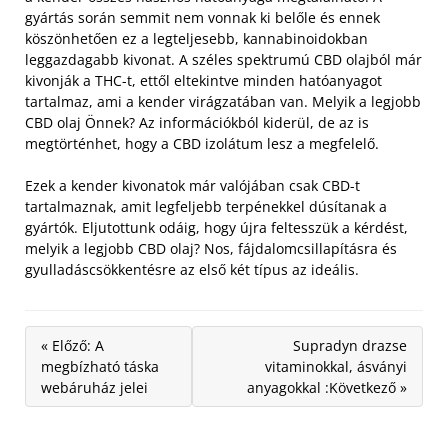
gyártás során semmit nem vonnak ki belőle és ennek
köszönhetően ez a legteljesebb, kannabinoidokban
leggazdagabb kivonat.
A széles spektrumú CBD olajból már
kivonják a THC-t, ettől eltekintve minden hatóanyagot
tartalmaz, ami a kender virágzatában van. Melyik a legjobb
CBD olaj Önnek? Az információkból kiderül, de az is
megtörténhet, hogy a CBD izolátum lesz a megfelelő.
Ezek a kender kivonatok már valójában csak CBD-t
tartalmaznak, amit legfeljebb terpénekkel dúsítanak a
gyártók. Eljutottunk odáig, hogy újra feltesszük a kérdést,
melyik a legjobb CBD olaj? Nos, fájdalomcsillapításra és
gyulladáscsökkentésre az első két típus az ideális.
« Előző: A
Supradyn drazse
megbízható táska
vitaminokkal, ásványi
webáruház jelei
anyagokkal :Következő »