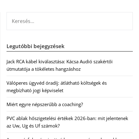
KERESÉS:
Legutóbbi bejegyzések
Jack RCA kábel kiválasztása: Kácsa Audió szakértői
útmutatója a tökéletes hangzáshoz
Válóperes ügyvéd óradíj: átlátható költségek és
megbízható jogi képviselet
Miért egyre népszerűbb a coaching?
PVC ablak hőszigetelési értékek 2026-ban: mit jelentenek
az Uw, Ug és Uf számok?