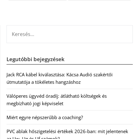
KERESÉS:
Legutóbbi bejegyzések
Jack RCA kábel kiválasztása: Kácsa Audió szakértői
útmutatója a tökéletes hangzáshoz
Válóperes ügyvéd óradíj: átlátható költségek és
megbízható jogi képviselet
Miért egyre népszerűbb a coaching?
PVC ablak hőszigetelési értékek 2026-ban: mit jelentenek
az Uw, Ug és Uf számok?