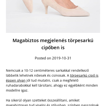
Magabiztos megjelenés törpesarkú
cipőben is
Posted on 2019-10-31
Nemcsak a 10-12 centiméteres sarkakkal rendelkező
lábbelik lehetnek nőiesek és csinosak. A
törpesarkú cipő is
éppen olyan
jól tud mutatni, csak a megfelelő
ruhadarabokkal kell társítani, ahogy ez egyébként minden
modellre igaz.
Ha sikerül olyan szetteket összeállítani, amiket
magabiztosan tud viselni és stílusban, színben passzolnak