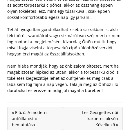
az adott törpesarkú cipőhöz, akkor az összhang éppen
olyan tökéletes lesz, mint egy tűsarkúval, csak éppen
sokkal komfortosabb egész nap így járkálni.
Tehát nyugodtan gondolkodhat kisebb sarkakban is, akár
félcipőről, szandálról vagy csizmáról van szó, mert ez nem
fog rontani a megjelenésén. Kizárólag Önön múlik, hogy
mivel fogja viselni a törpesarkú cipő különböző verziót,
hogyan érzi magát az összeállításokban.
Nem hiába mondják, hogy az önbizalom öltöztet, mert ha
magabiztosan lépked az utcán, akkor a törpesarkú cipő is
tökéletes kiegészítője lehet az oufitjének és még csak a
lába sem fog fájni a nap végén. Találja meg az Önhöz illő
darabokat és érezze mindig jól magát a bőrében!
« Előző: A modern
Les Georgettes női
autóillatosító
karperec olcsón
bemutatása
:Következő »