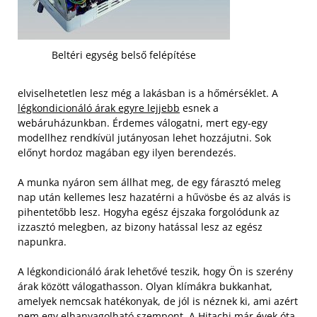
Beltéri egység belső felépítése
elviselhetetlen lesz még a lakásban is a hőmérséklet. A
légkondicionáló árak egyre lejjebb
esnek a
webáruházunkban. Érdemes válogatni, mert egy-egy
modellhez rendkívül jutányosan lehet hozzájutni. Sok
előnyt hordoz magában egy ilyen berendezés.
A munka nyáron sem állhat meg, de egy fárasztó meleg
nap után kellemes lesz hazatérni a hűvösbe és az alvás is
pihentetőbb lesz. Hogyha egész éjszaka forgolódunk az
izzasztó melegben, az bizony hatással lesz az egész
napunkra.
A légkondicionáló árak lehetővé teszik, hogy Ön is szerény
árak között válogathasson. Olyan klímákra bukkanhat,
amelyek nemcsak hatékonyak, de jól is néznek ki, ami azért
nem egy elhanyagolható szempont. A Hitachi már évek óta