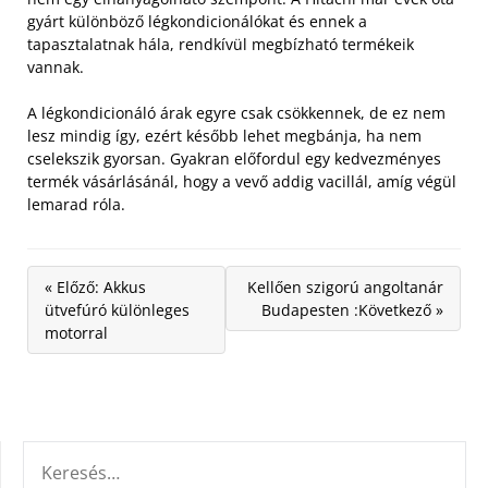
gyárt különböző légkondicionálókat és ennek a
tapasztalatnak hála, rendkívül megbízható termékeik
vannak.
A légkondicionáló árak egyre csak csökkennek, de ez nem
lesz mindig így, ezért később lehet megbánja, ha nem
cselekszik gyorsan. Gyakran előfordul egy kedvezményes
termék vásárlásánál, hogy a vevő addig vacillál, amíg végül
lemarad róla.
« Előző: Akkus
Kellően szigorú angoltanár
ütvefúró különleges
Budapesten :Következő »
motorral
KERESÉS: