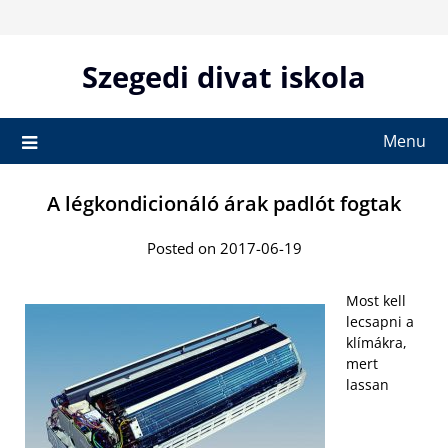
Skip
to
content
Szegedi divat iskola
Menu
A légkondicionáló árak padlót fogtak
Posted on 2017-06-19
Most kell
lecsapni a
klímákra,
mert
lassan