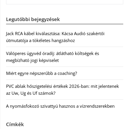
Legutóbbi bejegyzések
Jack RCA kábel kiválasztása: Kácsa Audió szakértői
útmutatója a tökéletes hangzáshoz
Válóperes ügyvéd óradíj: átlátható költségek és
megbízható jogi képviselet
Miért egyre népszerűbb a coaching?
PVC ablak hőszigetelési értékek 2026-ban: mit jelentenek
az Uw, Ug és Uf számok?
A nyomásfokozó szivattyú hasznos a vízrendszerekben
Címkék