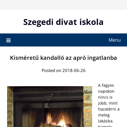
Skip
to
content
Szegedi divat iskola
Menu
Kisméretű kandalló az apró ingatlanba
Posted on 2018-06-26
A fagyos
napokon
nincs is
jobb, mint
hazatérni a
meleg
lakásba.
Komoly