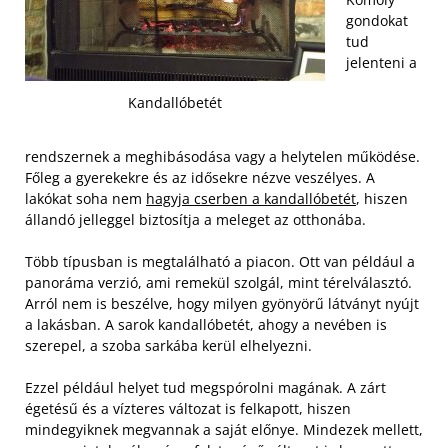
gondokat
tud
jelenteni a
Kandallóbetét
rendszernek a meghibásodása vagy a helytelen működése.
Főleg a gyerekekre és az idősekre nézve veszélyes. A
lakókat soha nem
hagyja cserben a kandallóbetét
, hiszen
állandó jelleggel biztosítja a meleget az otthonába.
Több típusban is megtalálható a piacon. Ott van például a
panoráma verzió, ami remekül szolgál, mint térelválasztó.
Arról nem is beszélve, hogy milyen gyönyörű látványt nyújt
a lakásban. A sarok kandallóbetét, ahogy a nevében is
szerepel, a szoba sarkába kerül elhelyezni.
Ezzel például helyet tud megspórolni magának. A zárt
égetésű és a vízteres változat is felkapott, hiszen
mindegyiknek megvannak a saját előnye. Mindezek mellett,