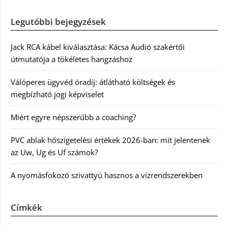
Legutóbbi bejegyzések
Jack RCA kábel kiválasztása: Kácsa Audió szakértői
útmutatója a tökéletes hangzáshoz
Válóperes ügyvéd óradíj: átlátható költségek és
megbízható jogi képviselet
Miért egyre népszerűbb a coaching?
PVC ablak hőszigetelési értékek 2026-ban: mit jelentenek
az Uw, Ug és Uf számok?
A nyomásfokozó szivattyú hasznos a vízrendszerekben
Címkék