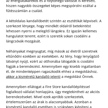
az energiatakarékos és a folytonégő változat is keresett,
hiszen nagyobb összegeket képes megspórolni ezáltal a
fűtésszámlán a család.
A kétoldalas kandallóbetét szintén az esztétikát képviseli. A
szerkezet lényege, hogy mindkét oldalról betekintést
lehessen nyerni a melegítő lángokra. Ez igazán kellemes
hangulatot teremt, ezért is szeretik sokan csodálni a
lángcsóvák mozgását.
Néhányakat megnyugtat, míg mások az életről szeretnek
eltűnődni ezekben az esetekben. Az tény, hogy lenyűgöző
látványt nyújt, ezért az otthonába látogatók is csodálni
fogják a berendezést. Amennyiben egy kisebb ingatlanban
él, de mindenképpen ragaszkodik ehhez a megoldáshoz,
akkor a kisméretű kandalló jelenti
a megoldást Önnek.
Amennyiben ellátogat a Fire Store kandallóépítéssel
foglalkozó vállalat honlapjára, úgy megtekintheti az akciós
berendezéseket. Mivel ezek apróbb szerkezetek,
értelemszerűen az árak is alacsonyabbak. Azonban a
kisméretű kandalló esetében is szükséges kiépíteni a