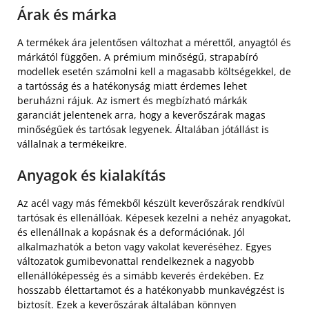
Árak és márka
A termékek ára jelentősen változhat a mérettől, anyagtól és
márkától függően. A prémium minőségű, strapabíró
modellek esetén számolni kell a magasabb költségekkel, de
a tartósság és a hatékonyság miatt érdemes lehet
beruházni rájuk. Az ismert és megbízható márkák
garanciát jelentenek arra, hogy a keverőszárak magas
minőségűek és tartósak legyenek. Általában jótállást is
vállalnak a termékeikre.
Anyagok és kialakítás
Az acél vagy más fémekből készült keverőszárak rendkívül
tartósak és ellenállóak. Képesek kezelni a nehéz anyagokat,
és ellenállnak a kopásnak és a deformációnak. Jól
alkalmazhatók a beton vagy vakolat keveréséhez. Egyes
változatok gumibevonattal rendelkeznek a nagyobb
ellenállóképesség és a simább keverés érdekében. Ez
hosszabb élettartamot és a hatékonyabb munkavégzést is
biztosít. Ezek a keverőszárak általában könnyen