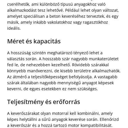
cserélhetők, ami különböző típusú anyagokhoz való
alkalmazkodást tesz lehetővé. Például lehet olyan változat,
amelyet speciálisan a beton keveréséhez terveztek, és egy
másik, amely inkább vakolatokhoz vagy ragasztókhoz
ideális.
Méret és kapacitás
A hosszúság szintén meghatározó tényező lehet a
választás során. A hosszabb szár nagyobb munkaterületet
fed le, de nehezebben kezelhető. Rövidebb szárakkal
könnyebb manőverezni, de kisebb területre alkalmazhatók.
Az átmérő a teljesítőképességet befolyásolja. A vastagabb
szárak általában nagyobb mennyiségű anyagot képesek
keverni, de egyes esetekben ez nem szükséges.
Teljesítmény és erőforrás
A keverőszárakat olyan motorral kell kombinálni, amely
képes helytállni a sűrű anyagok keverése során. Ellenőrizd
a keverőszár és a hozzá tartozó motor kompatibilitását.