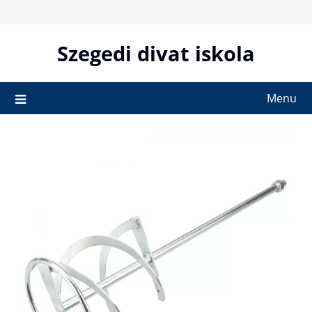
Skip
to
content
Szegedi divat iskola
Menu