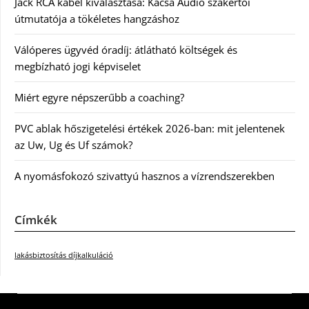
Jack RCA kábel kiválasztása: Kácsa Audió szakértői
útmutatója a tökéletes hangzáshoz
Válóperes ügyvéd óradíj: átlátható költségek és
megbízható jogi képviselet
Miért egyre népszerűbb a coaching?
PVC ablak hőszigetelési értékek 2026-ban: mit jelentenek
az Uw, Ug és Uf számok?
A nyomásfokozó szivattyú hasznos a vízrendszerekben
Címkék
lakásbiztosítás díjkalkuláció