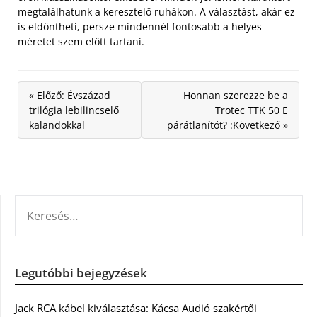
megtalálhatunk a keresztelő ruhákon. A választást, akár ez
is eldöntheti, persze mindennél fontosabb a helyes
méretet szem előtt tartani.
« Előző: Évszázad
Honnan szerezze be a
trilógia lebilincselő
Trotec TTK 50 E
kalandokkal
párátlanítót? :Következő »
KERESÉS:
Legutóbbi bejegyzések
Jack RCA kábel kiválasztása: Kácsa Audió szakértői