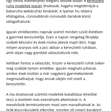
Egy fontos eseményhez elegáns öltözék dukál! A
keresztelő
ruha modellek igazán
divatosak, hogyha megtekintjük a
babaruha webáruház kínálatát. A lyamar.hu oldalra
ellátogatva, csinosabbnál-csinosabb darabok közül
válogathatunk.
Igazán emlékezetes napnak számít minden szülő életében
a gyermek keresztelője. Ezen a napon rengeteg fénykép
szokott készülni és évek múlva jólesik majd látni, hogy
milyen aranyos volt a pici abban a keresztelő ruhában,
amit olyan nagy gonddal választottunk neki.
Valóban fontos a választás, hiszen a keresztelő ruhát sokan
meg szokták tartani emlékbe. Igazán megható pillanat,
amikor évek múltán a már nagykorú gyermekünknek
megmutathatjuk, hogy annak idején mit viselt a
keresztelőn.
A ma divatosnak számító modellek kialakítása lehetővé
teszi a viseletet más események alkalmával is. A
mesehősök természetesen most sem maradhatnak le. Az
örök klasszikusoktól elkezdve, minden jól ismert karaktert