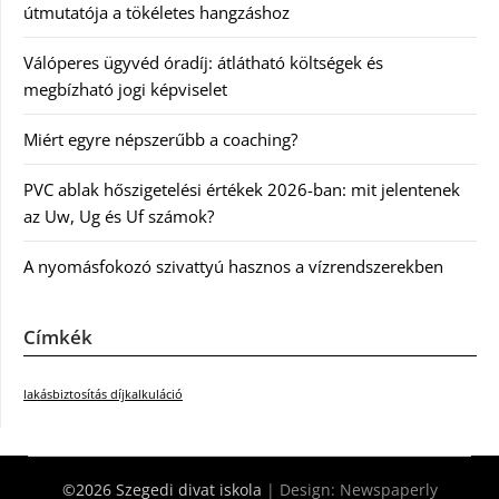
útmutatója a tökéletes hangzáshoz
Válóperes ügyvéd óradíj: átlátható költségek és
megbízható jogi képviselet
Miért egyre népszerűbb a coaching?
PVC ablak hőszigetelési értékek 2026-ban: mit jelentenek
az Uw, Ug és Uf számok?
A nyomásfokozó szivattyú hasznos a vízrendszerekben
Címkék
lakásbiztosítás díjkalkuláció
©2026 Szegedi divat iskola
| Design:
Newspaperly