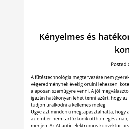
Kényelmes és hatékon
kon
Posted 
A fűtéstechnológia megtervezése nem gyerekjá
végeredménynek évekig örülni lehessen, köte
alaposan szemügyre venni. A jól megválaszto
igazán
hatékonyan lehet tenni azért, hogy az
tudjon uralkodni a kellemes meleg.
Ugye azt mindenki megtapasztalhatta, hogy 
az ember nem tartózkodik otthon egész nap,
menjen. Az Atlantic elektromos konvektor beá