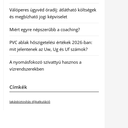
Válóperes ügyvéd óradíj: átlátható költségek
és megbízható jogi képviselet
Miért egyre népszerűbb a coaching?
PVC ablak hőszigetelési értékek 2026-ban:
mit jelentenek az Uw, Ug és Uf számok?
A nyomásfokozó szivattyú hasznos a
vízrendszerekben
Címkék
lakásbiztosítás díjkalkuláció