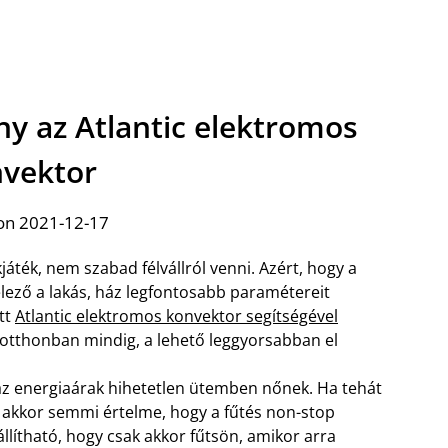
y az Atlantic elektromos
vektor
on 2021-12-17
ték, nem szabad félvállról venni. Azért, hogy a
lező a lakás, ház legfontosabb paramétereit
tt
Atlantic elektromos konvektor segítségével
 otthonban mindig, a lehető leggyorsabban el
az energiaárak hihetetlen ütemben nőnek. Ha tehát
 akkor semmi értelme, hogy a fűtés non-stop
llítható, hogy csak akkor fűtsön, amikor arra