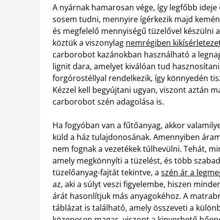
A nyárnak hamarosan vége, így legfőbb ideje 
sosem tudni, mennyire ígérkezik majd keményn
és megfelelő mennyiségű tüzelővel készülni a 
köztük a viszonylag
nemrégiben kikísérleteze
carborobot kazánokban használható a legnag
lignit dara, amelyet kiválóan tud hasznosítan
forgórostéllyal rendelkezik, így könnyedén tis
Kézzel kell begyújtani ugyan, viszont aztán 
carborobot szén adagolása is.
Ha fogyóban van a fűtőanyag, akkor valamilye
küld a ház tulajdonosának. Amennyiben áramki
nem fognak a vezetékek túlhevülni. Tehát, m
amely megkönnyíti a tüzelést, és több szabad
tüzelőanyag-fajtát tekintve, a
szén ár a legme
az, aki a súlyt veszi figyelembe, hiszen minde
árát hasonlítjuk más anyagokéhoz. A matrabr
táblázat is található, amely összeveti a külö
közepesen magas, viszont a kinyerhető hően