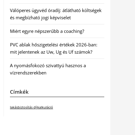
Válóperes ügyvéd óradíj: átlátható költségek
és megbízható jogi képviselet
Miért egyre népszerűbb a coaching?
PVC ablak hőszigetelési értékek 2026-ban:
mit jelentenek az Uw, Ug és Uf számok?
A nyomásfokozó szivattyú hasznos a
vízrendszerekben
Címkék
lakásbiztosítás díjkalkuláció