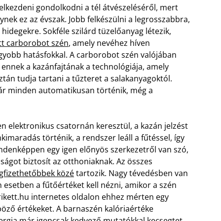
elkezdeni gondolkodni a tél átvészeléséről, mert
ek ez az évszak. Jobb felkészülni a legrosszabbra,
hidegekre. Sokféle szilárd tüzelőanyag létezik,
tt carborobot szén
, amely nevéhez híven
yobb hatásfokkal. A carborobot szén valójában
i ennek a kazánfajtának a technológiája, amely
ztán tudja tartani a tűzteret a salakanyagoktól.
már minden automatikusan történik, még a
n elektronikus csatornán keresztül, a kazán jelzést
maradás történik, a rendszer leáll a fűtéssel, így
indenképpen egy igen előnyös szerkezetről van szó,
ságot biztosít az otthoniaknak. Az összes
gfizethetőbbek közé
tartozik. Nagy tévedésben van
n esetben a fűtőértéket kell nézni, amikor a szén
ikett.hu internetes oldalon ehhez mérten egy
nböző értékeket. A barnaszén kalóriaértéke
ergia már igencsak kedvező mutatókkal kecsegtet,