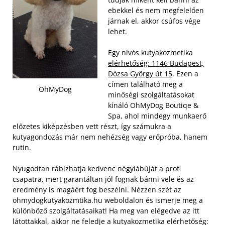
ebekkel és nem megfelelően
járnak el, akkor csúfos vége
lehet.
Egy nívós
kutyakozmetika
elérhetőség: 1146 Budapest,
Dózsa György út 15
. Ezen a
címen található meg a
OhMyDog
minőségi szolgáltatásokat
kínáló OhMyDog Boutiqe &
Spa, ahol mindegy munkaerő
előzetes kiképzésben vett részt, így számukra a
kutyagondozás már nem nehézség vagy erőpróba, hanem
rutin.
Nyugodtan rábízhatja kedvenc négylábúját a profi
csapatra, mert garantáltan jól fognak bánni vele és az
eredmény is magáért fog beszélni. Nézzen szét az
ohmydogkutyakozmtika.hu weboldalon és ismerje meg a
különböző szolgáltatásaikat! Ha meg van elégedve az itt
látottakkal, akkor ne feledje a kutyakozmetika elérhetőség: