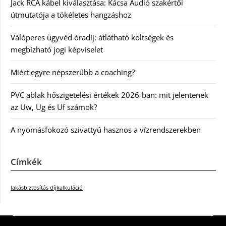
Jack RCA kábel kiválasztása: Kácsa Audió szakértői
útmutatója a tökéletes hangzáshoz
Válóperes ügyvéd óradíj: átlátható költségek és
megbízható jogi képviselet
Miért egyre népszerűbb a coaching?
PVC ablak hőszigetelési értékek 2026-ban: mit jelentenek
az Uw, Ug és Uf számok?
A nyomásfokozó szivattyú hasznos a vízrendszerekben
Címkék
lakásbiztosítás díjkalkuláció