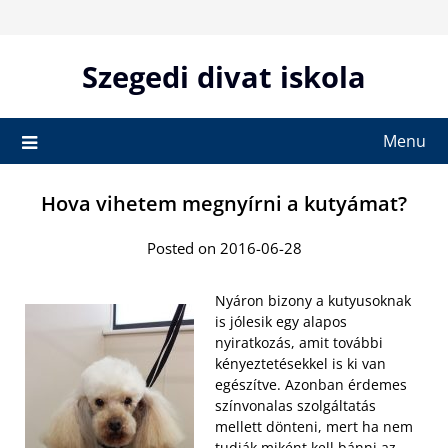
Skip
to
content
Szegedi divat iskola
Menu
Hova vihetem megnyírni a kutyámat?
Posted on 2016-06-28
Nyáron bizony a kutyusoknak
is jólesik egy alapos
nyiratkozás, amit további
kényeztetésekkel is ki van
egészítve. Azonban érdemes
színvonalas szolgáltatás
mellett dönteni, mert ha nem
tudják miként kell bánni az