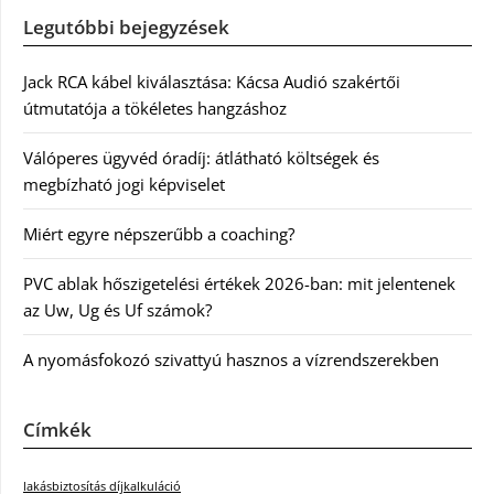
Legutóbbi bejegyzések
Jack RCA kábel kiválasztása: Kácsa Audió szakértői
útmutatója a tökéletes hangzáshoz
Válóperes ügyvéd óradíj: átlátható költségek és
megbízható jogi képviselet
Miért egyre népszerűbb a coaching?
PVC ablak hőszigetelési értékek 2026-ban: mit jelentenek
az Uw, Ug és Uf számok?
A nyomásfokozó szivattyú hasznos a vízrendszerekben
Címkék
lakásbiztosítás díjkalkuláció