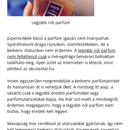
Legjobb női parfüm
piperecikkek közül a parfüm igazán nem hiányozhat.
Spórolhatunk drága rúzsokon, szemfestékeken, de a
kedvenc illatunkon nem érdemes. A
legjobb női parfüm
nem feltétlenül csak
a méregdrága belvárosi boltokban
található meg. Ilyen üzlet az interneten is létezik, mint
például az akciosillat.hu.
Innen egyszerűen megrendeljük a kedvenc parfümjeinket
és hamarosan át is vehetjük őket. A minőség itt alap, a
vásárló csak a legjobb eredeti parfümöket vagy
parfümutánzatokat kapja. Ha már szó esett a minőségről,
érdemes megjegyezni, hogy a legjobb női parfüm nem
biztos, hogy eredeti kell legyen.
Manapság már rendkívül jó utánzatokat gyártanak, így nem
kell lemondani kedvenc illatunkról, hiszen ezek anyagilag