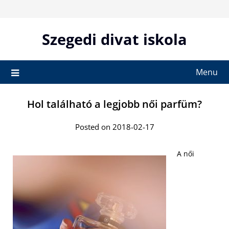
Skip
to
content
Szegedi divat iskola
Menu
Hol található a legjobb női parfüm?
Posted on 2018-02-17
A női