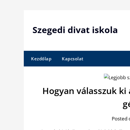
Skip
to
content
Szegedi divat iskola
Kezdőlap
Kapcsolat
Hogyan válasszuk ki 
g
Posted 