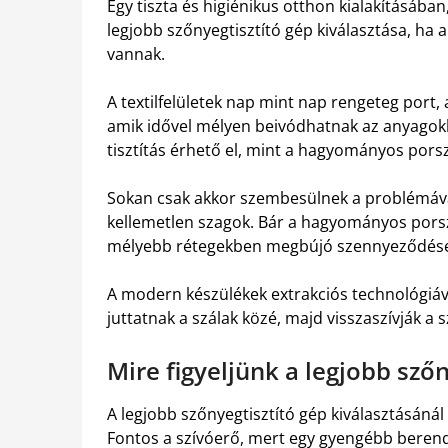
Egy tiszta és higiénikus otthon kialakításába
legjobb szőnyegtisztító gép kiválasztása, ha 
vannak.
A textilfelületek nap mint nap rengeteg port,
amik idővel mélyen beivódhatnak az anyagok
tisztítás érhető el, mint a hagyományos porsz
Sokan csak akkor szembesülnek a problémáva
kellemetlen szagok. Bár a hagyományos porszí
mélyebb rétegekben megbújó szennyeződések
A modern készülékek extrakciós technológiával
juttatnak a szálak közé, majd visszaszívják a
Mire figyeljünk a legjobb sző
A legjobb szőnyegtisztító gép kiválasztásáná
Fontos a szívóerő, mert egy gyengébb beren