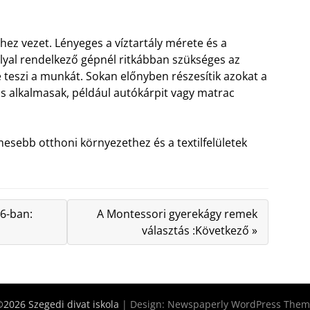
ez vezet. Lényeges a víztartály mérete és a
llyal rendelkező gépnél ritkábban szükséges az
 teszi a munkát. Sokan előnyben részesítik azokat a
 is alkalmasak, például autókárpit vagy matrac
mesebb otthoni környezethez és a textilfelületek
26-ban:
A Montessori gyerekágy remek
választás :Következő »
2026 Szegedi divat iskola
| Design:
Newspaperly WordPress Them