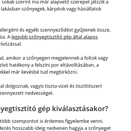
n, sokak szerint ma már alapvető szerepet játszik a
a lakásban szőnyegek, kárpitok vagy háziállatok
 allergént és egyéb szennyeződést gyűjtenek össze,
ba. A
legjobb szőnyegtisztító gép által alapos
ívózással.
l, amikor a szőnyegen megjelennek a foltok vagy
vó hatékony a felszíni por eltávolításában, a
kel már kevésbé tud megbirkózni.
 dolgoznak, vagyis tiszta vizet és tisztítószert
 szennyezett nedvességet.
nyegtisztító gép kiválasztásakor?
l több szempontot is érdemes figyelembe venni.
dezés hosszabb ideig nedvesen hagyja a szőnyeget