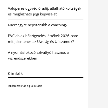
Válóperes ügyvéd óradíj: átlátható költségek
és megbízható jogi képviselet
Miért egyre népszerűbb a coaching?
PVC ablak hőszigetelési értékek 2026-ban:
mit jelentenek az Uw, Ug és Uf számok?
A nyomásfokozó szivattyú hasznos a
vízrendszerekben
Címkék
lakásbiztosítás díjkalkuláció