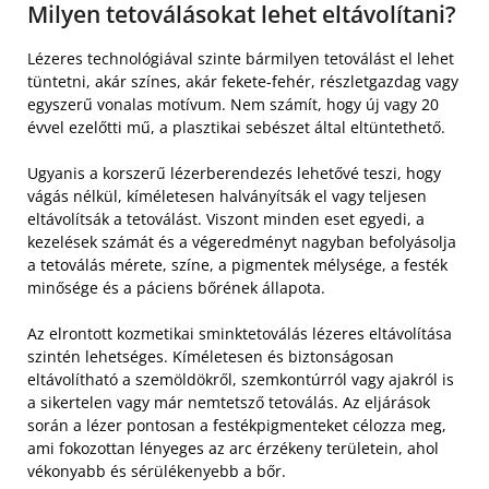
Milyen tetoválásokat lehet eltávolítani?
Lézeres technológiával szinte bármilyen tetoválást el lehet
tüntetni, akár színes, akár fekete-fehér, részletgazdag vagy
egyszerű vonalas motívum. Nem számít, hogy új vagy 20
évvel ezelőtti mű, a plasztikai sebészet által eltüntethető.
Ugyanis a korszerű lézerberendezés lehetővé teszi, hogy
vágás nélkül, kíméletesen halványítsák el vagy teljesen
eltávolítsák a tetoválást. Viszont minden eset egyedi, a
kezelések számát és a végeredményt nagyban befolyásolja
a tetoválás mérete, színe, a pigmentek mélysége, a festék
minősége és a páciens bőrének állapota.
Az elrontott kozmetikai sminktetoválás lézeres eltávolítása
szintén lehetséges. Kíméletesen és biztonságosan
eltávolítható a szemöldökről, szemkontúrról vagy ajakról is
a sikertelen vagy már nemtetsző tetoválás. Az eljárások
során a lézer pontosan a festékpigmenteket célozza meg,
ami fokozottan lényeges az arc érzékeny területein, ahol
vékonyabb és sérülékenyebb a bőr.