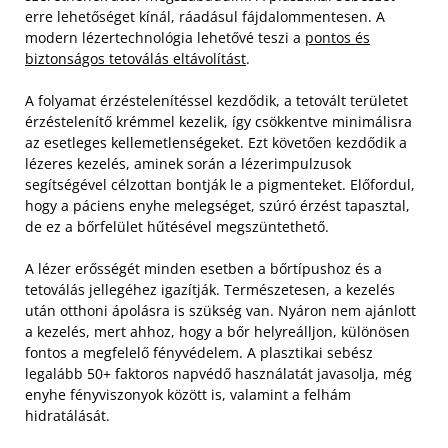
erre lehetőséget kínál, ráadásul fájdalommentesen. A
modern lézertechnológia lehetővé teszi a
pontos és
biztonságos tetoválás eltávolítást
.
A folyamat érzéstelenítéssel kezdődik, a tetovált területet
érzéstelenítő krémmel kezelik, így csökkentve minimálisra
az esetleges kellemetlenségeket. Ezt követően kezdődik a
lézeres kezelés, aminek során a lézerimpulzusok
segítségével célzottan bontják le a pigmenteket. Előfordul,
hogy a páciens enyhe melegséget, szúró érzést tapasztal,
de ez a bőrfelület hűtésével megszüntethető.
A lézer erősségét minden esetben a bőrtípushoz és a
tetoválás jellegéhez igazítják. Természetesen, a kezelés
után otthoni ápolásra is szükség van. Nyáron nem ajánlott
a kezelés, mert ahhoz, hogy a bőr helyreálljon, különösen
fontos a megfelelő fényvédelem. A plasztikai sebész
legalább 50+ faktoros napvédő használatát javasolja, még
enyhe fényviszonyok között is, valamint a felhám
hidratálását.