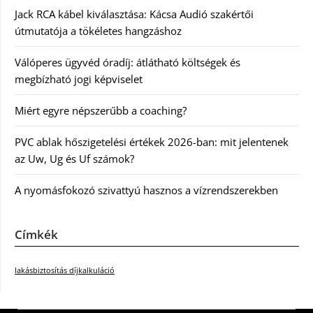
Jack RCA kábel kiválasztása: Kácsa Audió szakértői
útmutatója a tökéletes hangzáshoz
Válóperes ügyvéd óradíj: átlátható költségek és
megbízható jogi képviselet
Miért egyre népszerűbb a coaching?
PVC ablak hőszigetelési értékek 2026-ban: mit jelentenek
az Uw, Ug és Uf számok?
A nyomásfokozó szivattyú hasznos a vízrendszerekben
Címkék
lakásbiztosítás díjkalkuláció