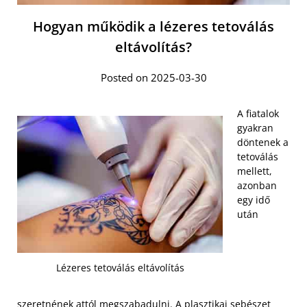
Hogyan működik a lézeres tetoválás
eltávolítás?
Posted on 2025-03-30
A fiatalok
gyakran
döntenek a
tetoválás
mellett,
azonban
egy idő
után
Lézeres tetoválás eltávolítás
szeretnének attól megszabadulni. A plasztikai sebészet