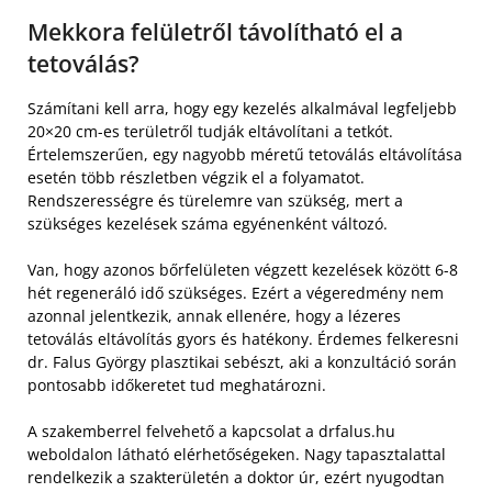
Mekkora felületről távolítható el a
tetoválás?
Számítani kell arra, hogy egy kezelés alkalmával legfeljebb
20×20 cm-es területről tudják eltávolítani a tetkót.
Értelemszerűen, egy nagyobb méretű tetoválás eltávolítása
esetén több részletben végzik el a folyamatot.
Rendszerességre és türelemre van szükség, mert a
szükséges kezelések száma egyénenként változó.
Van, hogy azonos bőrfelületen végzett kezelések között 6-8
hét regeneráló idő szükséges. Ezért a végeredmény nem
azonnal jelentkezik, annak ellenére, hogy a lézeres
tetoválás eltávolítás gyors és hatékony. Érdemes felkeresni
dr. Falus György plasztikai sebészt, aki a konzultáció során
pontosabb időkeretet tud meghatározni.
A szakemberrel felvehető a kapcsolat a drfalus.hu
weboldalon látható elérhetőségeken. Nagy tapasztalattal
rendelkezik a szakterületén a doktor úr, ezért nyugodtan