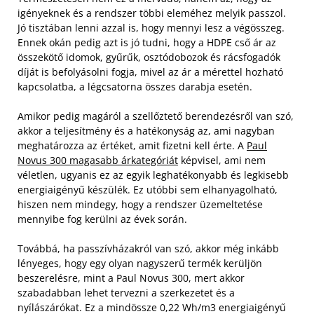
igényeknek és a rendszer többi eleméhez melyik passzol.
Jó tisztában lenni azzal is, hogy mennyi lesz a végösszeg.
Ennek okán pedig azt is jó tudni, hogy a HDPE cső ár az
összekötő idomok, gyűrűk, osztódobozok és rácsfogadók
díját is befolyásolni fogja, mivel az ár a mérettel hozható
kapcsolatba, a légcsatorna összes darabja esetén.
Amikor pedig magáról a szellőztető berendezésről van szó,
akkor a teljesítmény és a hatékonyság az, ami nagyban
meghatározza az értéket, amit fizetni kell érte. A
Paul
Novus 300 magasabb árkategóriát
képvisel, ami nem
véletlen, ugyanis ez az egyik leghatékonyabb és legkisebb
energiaigényű készülék. Ez utóbbi sem elhanyagolható,
hiszen nem mindegy, hogy a rendszer üzemeltetése
mennyibe fog kerülni az évek során.
Továbbá, ha passzívházakról van szó, akkor még inkább
lényeges, hogy egy olyan nagyszerű termék kerüljön
beszerelésre, mint a Paul Novus 300, mert akkor
szabadabban lehet tervezni a szerkezetet és a
nyílászárókat. Ez a mindössze 0,22 Wh/m3 energiaigényű