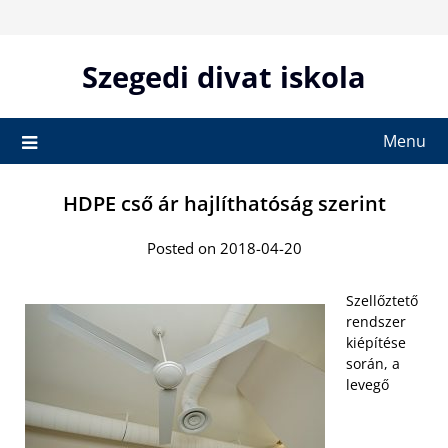
Skip
to
content
Szegedi divat iskola
Menu
HDPE cső ár hajlíthatóság szerint
Posted on 2018-04-20
Szellőztető
rendszer
kiépítése
során, a
levegő