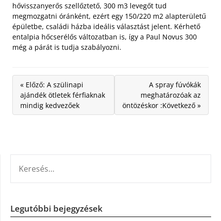
hővisszanyerős szellőztető, 300 m3 levegőt tud
megmozgatni óránként, ezért egy 150/220 m2 alapterületű
épületbe, családi házba ideális választást jelent. Kérhető
entalpia hőcserélős változatban is, így a Paul Novus 300
még a párát is tudja szabályozni.
« Előző: A szülinapi
A spray fúvókák
ajándék ötletek férfiaknak
meghatározóak az
mindig kedvezőek
öntözéskor :Következő »
KERESÉS:
Legutóbbi bejegyzések