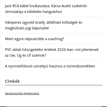
Jack RCA kábel kiválasztása: Kácsa Audió szakértői
útmutatója a tökéletes hangzáshoz
Válóperes ügyvéd óradíj: átlátható költségek és
megbízható jogi képviselet
Miért egyre népszerűbb a coaching?
PVC ablak hőszigetelési értékek 2026-ban: mit jelentenek
az Uw, Ug és Uf számok?
A nyomásfokozó szivattyú hasznos a vízrendszerekben
Címkék
lakásbiztosítás díjkalkuláció