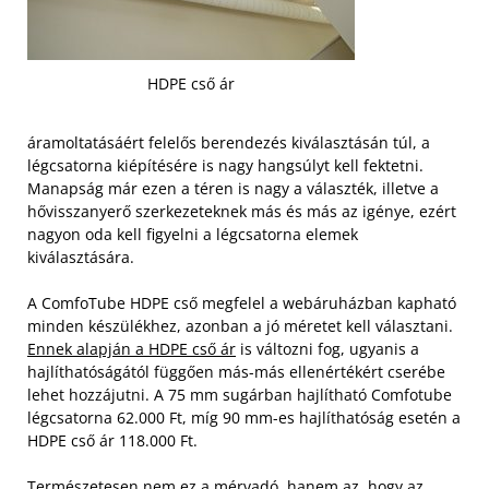
HDPE cső ár
áramoltatásáért felelős berendezés kiválasztásán túl, a
légcsatorna kiépítésére is nagy hangsúlyt kell fektetni.
Manapság már ezen a téren is nagy a választék, illetve a
hővisszanyerő szerkezeteknek más és más az igénye, ezért
nagyon oda kell figyelni a légcsatorna elemek
kiválasztására.
A ComfoTube HDPE cső megfelel a webáruházban kapható
minden készülékhez, azonban a jó méretet kell választani.
Ennek alapján a HDPE cső ár
is változni fog, ugyanis a
hajlíthatóságától függően más-más ellenértékért cserébe
lehet hozzájutni. A 75 mm sugárban hajlítható Comfotube
légcsatorna 62.000 Ft, míg 90 mm-es hajlíthatóság esetén a
HDPE cső ár 118.000 Ft.
Természetesen nem ez a mérvadó, hanem az, hogy az