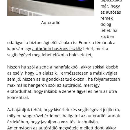
már, hogy
az autózás
remek
Autórádió
dolog
lehet, ha
közben
odafigyel a biztonsági előírásokra is. Ennek a témának a
kapcsán egy
autórádió hasznos eszköz
lehet, mert a
segítségével meg lehet előzni a baleseteket,
hiszen ha szól a zene a hangfalakból, akkor sokkal kisebb
az esély, hogy Ön elalszik. Természetesen a másik véglet
sem jó, hiszen az is gondokat tud okozni, ha folyamatosan
maximális hangerőn szól az autórádió, mert így
előfordulhat, hogy inkább a zenére figyel és nem az útra
koncentrál.
Azt ajánljuk tehát, hogy kísérletezés segítségével jöjjön rá,
milyen hangerővel érdemes hallgatni az autórádiót annak
érdekében, hogy javuljon a vezetési technikája.
Amennyiben az autórádió megvétele mellett dönt, akkor