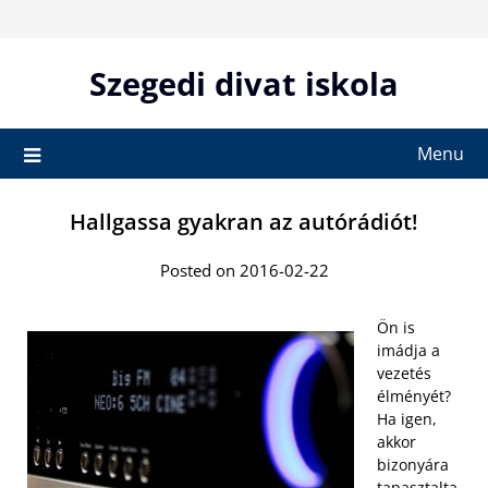
Skip
to
content
Szegedi divat iskola
Menu
Hallgassa gyakran az autórádiót!
Posted on 2016-02-22
Ön is
imádja a
vezetés
élményét?
Ha igen,
akkor
bizonyára
tapasztalta