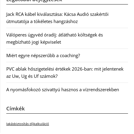
Jack RCA kábel kiválasztása: Kácsa Audió szakértői
útmutatója a tökéletes hangzáshoz
Válóperes ügyvéd óradíj: átlátható költségek és
megbízható jogi képviselet
Miért egyre népszerűbb a coaching?
PVC ablak hőszigetelési értékek 2026-ban: mit jelentenek
az Uw, Ug és Uf számok?
A nyomásfokozó szivattyú hasznos a vízrendszerekben
Címkék
lakásbiztosítás díjkalkuláció