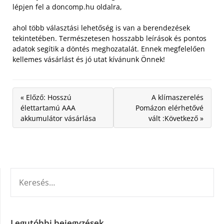
lépjen fel a doncomp.hu oldalra,
ahol több választási lehetőség is van a berendezések
tekintetében. Természetesen hosszabb leírások és pontos
adatok segítik a döntés meghozatalát. Ennek megfelelően
kellemes vásárlást és jó utat kívánunk Önnek!
« Előző: Hosszú
A klímaszerelés
élettartamú AAA
Pomázon elérhetővé
akkumulátor vásárlása
vált :Következő »
KERESÉS:
Legutóbbi bejegyzések