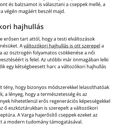
ont és balzsamot is választani a cseppek mellé, a
ra végén magáért beszél majd.
ori hajhullás
 erősen tart attól, hogy a testi elváltozások
enésüket. A
változókori hajhullás is ott szerepel
a
ka az ösztrogén folyamatos csökkenése a női
sztéséért is felel. Az utóbbi már önmagában lelki
ik egy kétségbeesett harc a változókori hajhullás
t tény, hogy bizonyos módszerekkel lelassíthatóak
k, a lényeg, hogy a természetesség és az
nyek hihetetlenül erős regenerációs képességekkel
az ő eszköztárukban is szerepelt a változókori
eceptúra. A Varga hajerősítő cseppek ezeket az
ezt a modern tudomány támogatásával.