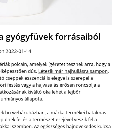
a gyógyfüvek forrásaiból
on 2022-01-14
riák polcain, amelyek ígéretet tesznek arra, hogy a
 elképesztően dús.
Létezik már hajhullásra sampon
,
tó cseppek esszenciális elegye is szerepel a
ri festés vagy a hajvasalás erősen roncsolja a
atkozásának kiváltó oka lehet a fejbőr
unhiányos állapota.
pek.hu webáruházban, a márka termékei hatalmas
lnek fel és a természet erejével veszik fel a
tokkal szemben. Az egészséges hajnövekedés kulcsa