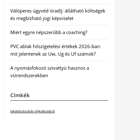
Válóperes ügyvéd óradíj: átlátható költségek
és megbízható jogi képviselet
Miért egyre népszerűbb a coaching?
PVC ablak hőszigetelési értékek 2026-ban:
mit jelentenek az Uw, Ug és Uf számok?
A nyomásfokozó szivattyú hasznos a
vízrendszerekben
Címkék
lakásbiztosítás díjkalkuláció