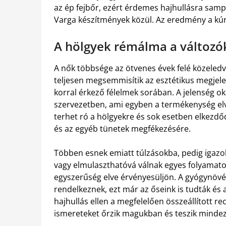
az ép fejbőr, ezért érdemes hajhullásra samp
Varga készítmények közül. Az eredmény a kú
A hölgyek rémálma a változók
A nők többsége az ötvenes évek felé közeledve
teljesen megsemmisítik az esztétikus megjel
korral érkező félelmek sorában. A jelenség o
szervezetben, ami egyben a termékenység elve
terhet ró a hölgyekre és sok esetben elkezdőd
és az egyéb tünetek megfékezésére.
Többen esnek emiatt túlzásokba, pedig igazol
vagy elmulaszthatóvá válnak egyes folyamato
egyszerűség elve érvényesüljön. A gyógynövé
rendelkeznek, ezt már az őseink is tudták és 
hajhullás ellen a megfelelően összeállított r
ismereteket őrzik magukban és teszik mind