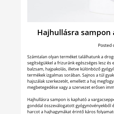
Hajhullásra sampon 
Posted 
Számtalan olyan terméket találhatunk a drogé
segítségükkel a frizuránk egészséges lesz és
balzsam, hajpakolás, illetve különböző gyógyí
termékek izgalmas sorában. Sajnos a túl gyako
hajszálak szerkezetét, emellett a haj megfogy
megbetegedése vagy a szervezet erősen imm
Hajhullásra sampon is kapható a vargacsep
gonddal összeválogatott gyógynövényekből épü
harcot a hajhagymákat érintő káros folyama