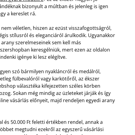
ándéknak bizonyult a múltban és jelenleg is igen
gy a kereslet rá.
 nem véletlen, hiszen az ezüst visszafogottságról,
gis stílusról és eleganciáról árulkodik. Ugyanakkor
 arany szerelmeseinek sem kell más
szershopban keresgélniük, mert ezen az oldalon
ndenki igénye ki lesz elégítve.
gyen szó bármilyen nyakláncról és medálról,
etleg fülbevalóról vagy karkötőről, az ékszer
bshop választéka kifejezetten széles körben
zog. Sokan még mindig az üzleteket járják és így
nline vásárlás előnyeit, majd rendeljen egyedi arany
l és 50.000 Ft feletti értékben rendel, annak a
e többet megtudni ezekről az egyszerű vásárlási