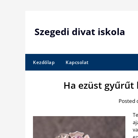
Skip
to
content
Szegedi divat iskola
Kezdőlap
Kapcsolat
Ha ezüst gyűrűt k
Posted 
Te
aj
va
ez