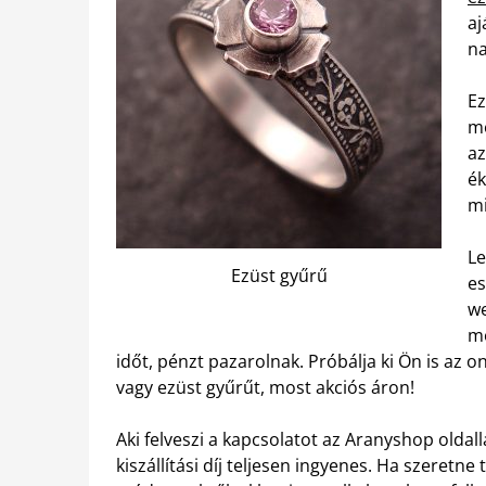
aj
na
Ez
mé
az
ék
mi
Le
Ezüst gyűrű
es
we
mo
időt, pénzt pazarolnak. Próbálja ki Ön is az o
vagy ezüst gyűrűt, most akciós áron!
Aki felveszi a kapcsolatot az Aranyshop oldalla
kiszállítási díj teljesen ingyenes. Ha szeretn