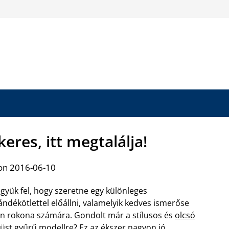
eres, itt megtalálja!
on 2016-06-10
gyük fel, hogy szeretne egy különleges
ándékötlettel előállni, valamelyik kedves ismerőse
n rokona számára. Gondolt már a stílusos és
olcsó
üst gyűrű modellre
? Ez az ékszer nagyon jó