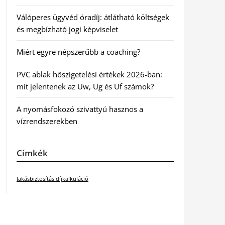
Válóperes ügyvéd óradíj: átlátható költségek
és megbízható jogi képviselet
Miért egyre népszerűbb a coaching?
PVC ablak hőszigetelési értékek 2026-ban:
mit jelentenek az Uw, Ug és Uf számok?
A nyomásfokozó szivattyú hasznos a
vízrendszerekben
Címkék
lakásbiztosítás díjkalkuláció