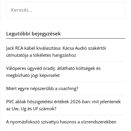
KERESÉS:
Legutóbbi bejegyzések
Jack RCA kábel kiválasztása: Kácsa Audió szakértői
útmutatója a tökéletes hangzáshoz
Válóperes ügyvéd óradíj: átlátható költségek és
megbízható jogi képviselet
Miért egyre népszerűbb a coaching?
PVC ablak hőszigetelési értékek 2026-ban: mit jelentenek
az Uw, Ug és Uf számok?
A nyomásfokozó szivattyú hasznos a vízrendszerekben