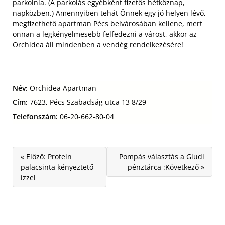
parkolnia. (A parkolás egyébként fizetős hétköznap,
napközben.) Amennyiben tehát Önnek egy jó helyen lévő,
megfizethető apartman Pécs belvárosában kellene, mert
onnan a legkényelmesebb felfedezni a várost, akkor az
Orchidea áll mindenben a vendég rendelkezésére!
Név:
Orchidea Apartman
Cím:
7623, Pécs Szabadság utca 13 8/29
Telefonszám:
06-20-662-80-04
« Előző: Protein
Pompás választás a Giudi
palacsinta kényeztető
pénztárca :Következő »
ízzel