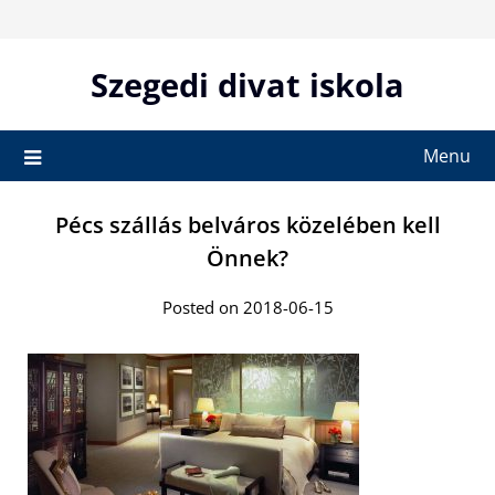
Skip
to
content
Szegedi divat iskola
Menu
Pécs szállás belváros közelében kell
Önnek?
Posted on 2018-06-15