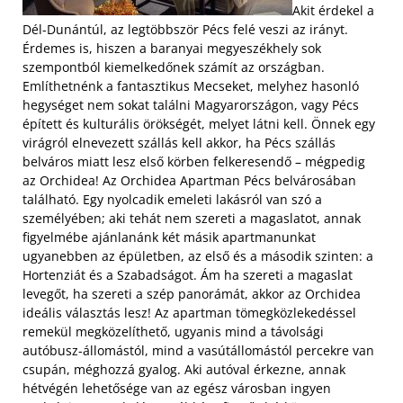
Akit érdekel a
Dél-Dunántúl, az legtöbbször Pécs felé veszi az irányt.
Érdemes is, hiszen a baranyai megyeszékhely sok
szempontból kiemelkedőnek számít az országban.
Említhetnénk a fantasztikus Mecseket, melyhez hasonló
hegységet nem sokat találni Magyarországon, vagy Pécs
épített és kulturális örökségét, melyet látni kell. Önnek egy
virágról elnevezett szállás kell akkor, ha Pécs szállás
belváros miatt lesz első körben felkeresendő – mégpedig
az Orchidea! Az Orchidea Apartman Pécs belvárosában
található. Egy nyolcadik emeleti lakásról van szó a
személyében; aki tehát nem szereti a magaslatot, annak
figyelmébe ajánlanánk két másik apartmanunkat
ugyanebben az épületben, az első és a második szinten: a
Hortenziát és a Szabadságot. Ám ha szereti a magaslat
levegőt, ha szereti a szép panorámát, akkor az Orchidea
ideális választás lesz! Az apartman tömegközlekedéssel
remekül megközelíthető,
ugyanis mind a távolsági
autóbusz-állomástól, mind a vasútállomástól percekre van
csupán, méghozzá gyalog. Aki autóval érkezne, annak
hétvégén lehetősége van az egész városban ingyen