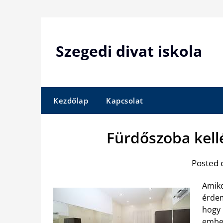
Skip
to
content
Szegedi divat iskola
Kezdőlap
Kapcsolat
Fürdőszoba kell
Posted 
Amiko
érdem
hogy 
ember