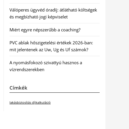
Válóperes ügyvéd óradíj: átlátható költségek
és megbízható jogi képviselet
Miért egyre népszerűbb a coaching?
PVC ablak hőszigetelési értékek 2026-ban:
mit jelentenek az Uw, Ug és Uf számok?
A nyomásfokozó szivattyú hasznos a
vízrendszerekben
Címkék
lakásbiztosítás díjkalkuláció