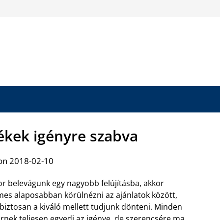
ékek igényre szabva
on 2018-02-10
r belevágunk egy nagyobb felújításba, akkor
es alaposabban körülnézni az ajánlatok között,
biztosan a kiváló mellett tudjunk dönteni. Minden
nek teljesen egyedi az igénye, de szerencsére ma