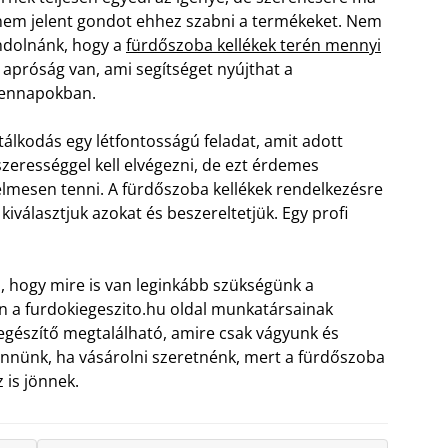
em jelent gondot ehhez szabni a termékeket. Nem
ndolnánk, hogy a
fürdőszoba kellékek terén mennyi
 apróság van, ami segítséget nyújthat a
ennapokban.
ztálkodás egy létfontosságú feladat, amit adott
zerességgel kell elvégezni, de ezt érdemes
lmesen tenni. A fürdőszoba kellékek rendelkezésre
iválasztjuk azokat és beszereltetjük. Egy profi
 hogy mire is van leginkább szükségünk a
an a furdokiegeszito.hu oldal munkatársainak
iegészítő megtalálható, amire csak vágyunk és
ennünk, ha vásárolni szeretnénk, mert a fürdőszoba
 is jönnek.