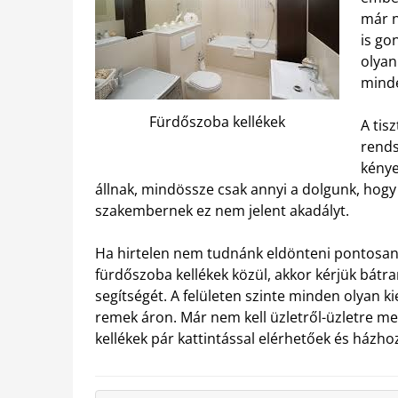
már n
is go
olyan
mind
Fürdőszoba kellékek
A tis
rends
kénye
állnak, mindössze csak annyi a dolgunk, hogy k
szakembernek ez nem jelent akadályt.
Ha hirtelen nem tudnánk eldönteni pontosan,
fürdőszoba kellékek közül, akkor kérjük bátr
segítségét. A felületen szinte minden olyan k
remek áron. Már nem kell üzletről-üzletre m
kellékek pár kattintással elérhetőek és házhoz